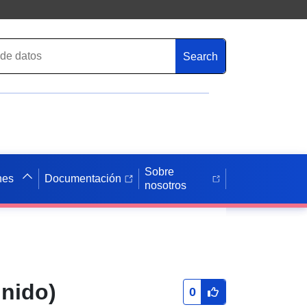
Search
Sobre
nes
Documentación
nosotros
Negro
nido)
0