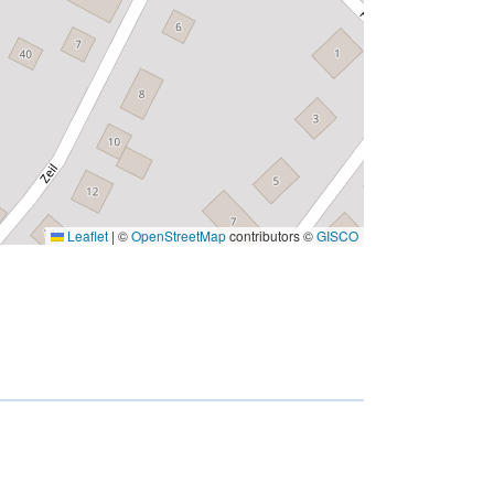
Leaflet
|
©
OpenStreetMap
contributors ©
GISCO