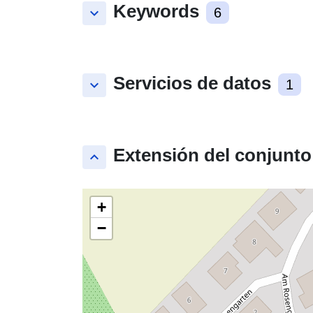
Keywords
keyboard_arrow_down
6
Servicios de datos
keyboard_arrow_down
1
Extensión del conjunto
keyboard_arrow_up
+
−