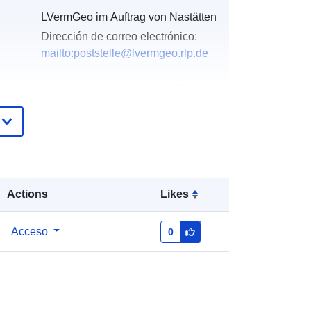
LVermGeo im Auftrag von Nastätten
Dirección de correo electrónico:
mailto:poststelle@lvermgeo.rlp.de
Añadido a data.europa.eu:
19
January 2026
Actualizado en data.europa.eu:
03
August 2026
Coordenadas:
[ [ 7.85568, 50.1964 ],
Actions
Likes
[ 7.85691, 50.1964 ], [ 7.85691,
50.1951 ], [ 7.85568, 50.1951 ], [
7.85568, 50.1964 ] ]
Acceso
0
Tipo:
Polygon
http://data.europa.eu/88u/dataset/78
b54ab8-4fb7-0002-10ac-