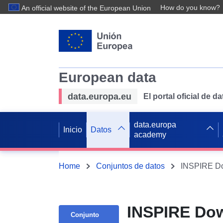
How do you know?
An official website of the European Union
European data
data.europa.eu
El portal oficial de 
data.europa
Inicio
Datos
academy
Home
Conjuntos de datos
INSPIRE Dow
Conjunto