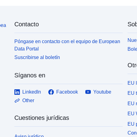
Contacto
Sob
pea
Nues
Póngase en contacto con el equipo de European
Data Portal
Bole
Suscribirse al boletín
Otr
Síganos en
EU 
LinkedIn
Facebook
Youtube
EU 
Other
EU r
EU 
Cuestiones jurídicas
EU p
Cone
Aviso jurídico