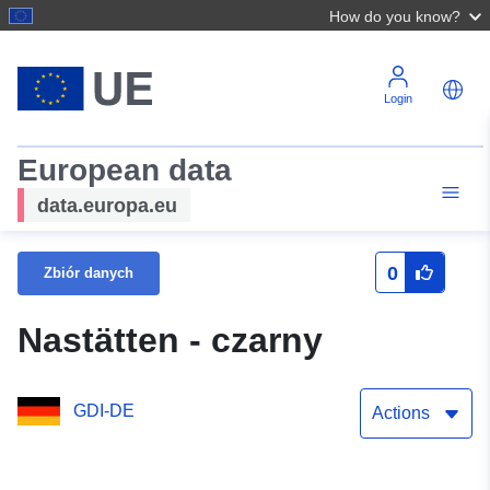
How do you know?
Login
European data
data.europa.eu
0
Zbiór danych
Nastätten - czarny
GDI-DE
Actions