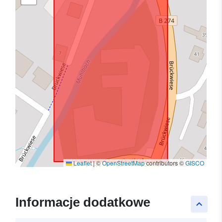
Leaflet
|
©
OpenStreetMap
contributors ©
GISCO
Informacje dodatkowe
keyboard_arrow_up