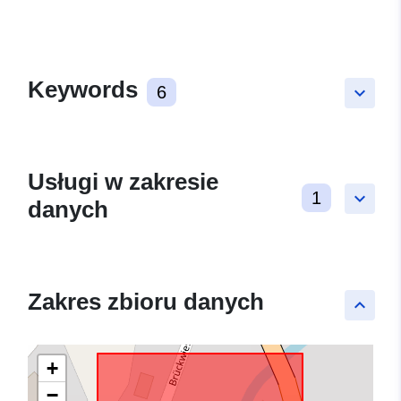
Keywords
6
keyboard_arrow_down
Usługi w zakresie
1
keyboard_arrow_down
danych
Zakres zbioru danych
keyboard_arrow_up
+
−