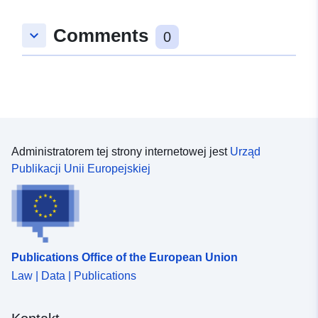
Typ:
Polygon
Comments
keyboard_arrow_down
0
uriRef:
http://data.europa.eu/88u/dataset
4fb7-6fd4-fa61-f45319c7811f
Administratorem tej strony internetowej jest
Urząd
Publikacji Unii Europejskiej
Publications Office of the European Union
Law | Data | Publications