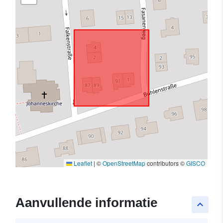
Leaflet
|
©
OpenStreetMap
contributors ©
GISCO
Aanvullende informatie
keyboard_arrow_up