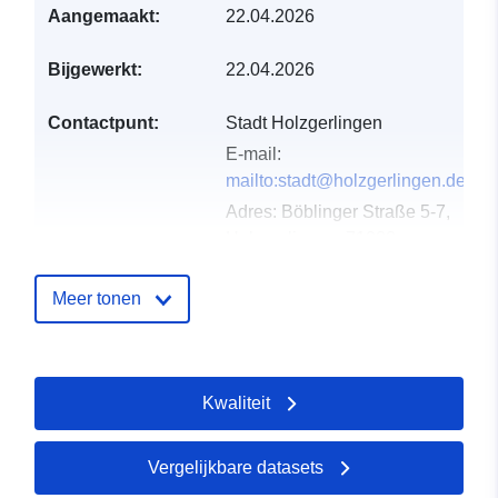
Aangemaakt:
22.04.2026
Bijgewerkt:
22.04.2026
Contactpunt:
Stadt Holzgerlingen
E-mail:
mailto:stadt@holzgerlingen.de
Adres:
Böblinger Straße 5-7,
Holzgerlingen, 71088,
Deutschland
URL:
Meer tonen
http://www.holzgerlingen.de
Catalogusregister
Toegevoegd aan data.europa.eu:
Kwaliteit
:
02 May 2026
Bijgewerkt op data.europa.eu:
03
August 2026
Vergelijkbare datasets