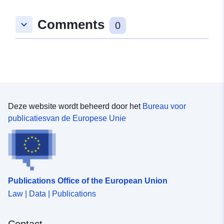
Ruimtelijk:
Coördinaten:
[ [ 9.0276941,
Comments
keyboard_arrow_down
48.6458654 ], [ 9.0284958,
0
48.6458654 ], [ 9.0284958,
48.6453219 ], [ 9.0276941,
48.6453219 ], [ 9.0276941,
48.6458654 ] ]
Soort:
Polygon
Deze website wordt beheerd door het
Bureau voor
Is conform:
Bron:
publicatiesvan de Europese Unie
http://data.europa.eu/eli/reg/2009/
uriRef:
http://data.europa.eu/88u/dataset/
54bc-4f3a-99f6-47e6d7345688
Publications Office of the European Union
Law | Data | Publications
Contact