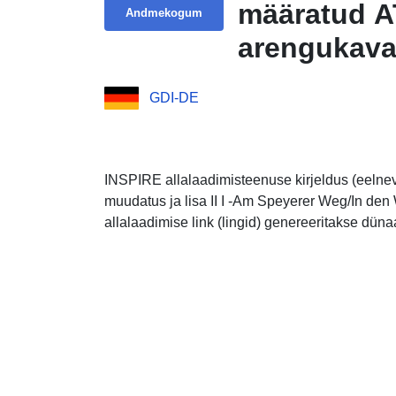
määratud A
Andmekogum
arengukava
Speyerer We
GDI-DE
laienduskav
Wolfsäcker
INSPIRE allalaadimisteenuse kirjeldus (eelne
muudatus ja lisa II I -Am Speyerer Weg/In de
allalaadimise link (lingid) genereeritakse dün