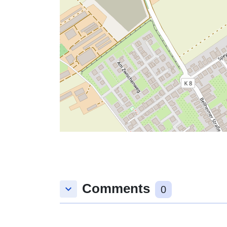
Comments
keyboard_arrow_down
0