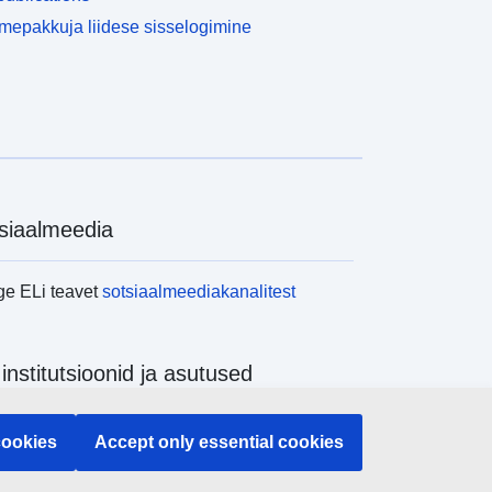
epakkuja liidese sisselogimine
siaalmeedia
ge ELi teavet
sotsiaalmeediakanalitest
 institutsioonid ja asutused
ge kõiki ELi institutsioone ja ameteid
cookies
Accept only essential cookies