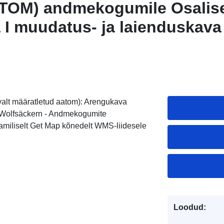
TOM) andmekogumile Osalis
 I muudatus- ja laienduskava
g/Wolfsäcker- I muudatus- j
a II lisa -Am Speyerer Weg/I
n-
valt määratletud aatom): Arengukava
n Wolfsäckern - Andmekogumite
aamiliselt Get Map kõnedelt WMS-liidesele
Loodud: