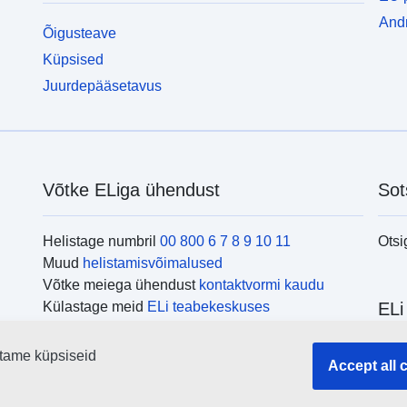
Andm
Õigusteave
Küpsised
Juurdepääsetavus
Võtke ELiga ühendust
Sot
Helistage numbril
00 800 6 7 8 9 10 11
Otsi
Muud
helistamisvõimalused
Võtke meiega ühendust
kontaktvormi kaudu
Külastage meid
ELi teabekeskuses
ELi
tame küpsiseid
Otsi
Accept all 