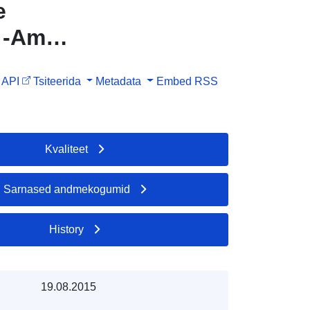
e
 -Am
a
API
Tsiteerida
Metadata
Embed
RSS
n den
Kvaliteet
Sarnased andmekogumid
History
19.08.2015