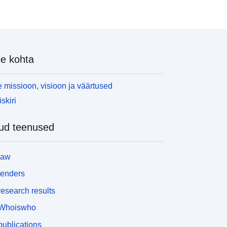
e kohta
 missioon, visioon ja väärtused
skiri
ud teenused
law
tenders
esearch results
Whoiswho
ublications