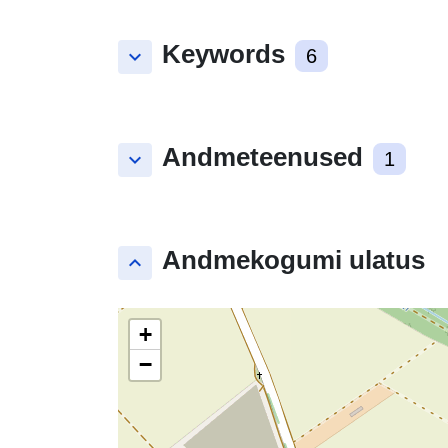
Keywords
keyboard_arrow_down
6
Andmeteenused
keyboard_arrow_down
1
Andmekogumi ulatus
keyboard_arrow_up
+
−