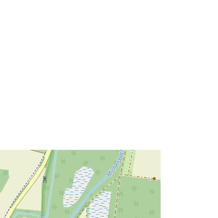
ece56d-578f-0002-b7d8-
2c4d49dccd82