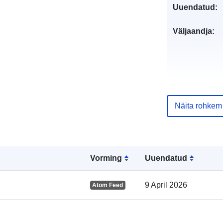
Uuendatud:
Väljaandja:
Kataloogi kirj
Näita rohkem
Geograafiline
Vorming
Uuendatud
ulatus:
9 April 2026
Atom Feed
uriRef: