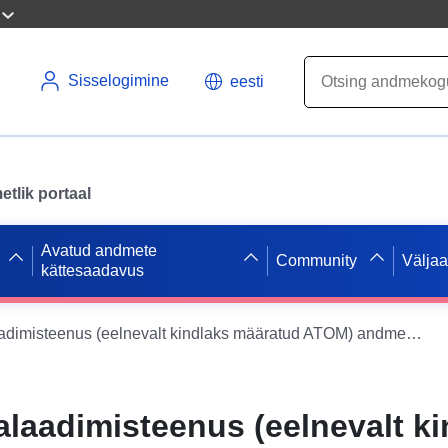
Sisselogimine
eesti
tlik portaal
Avatud andmete
Community
Välja
kättesaadavus
INSPIRE allalaadimisteenus (eelnevalt kindlaks määratud ATOM) andmekogumile Osalise arengukava I muudatus- ja laienduskava -Am Speyerer Weg/Wolfsäcker- I muudatus- ja laienduskava II lisa -Am Speyerer Weg/In den Wolfsäckern-
alaadimisteenus (eelnevalt k