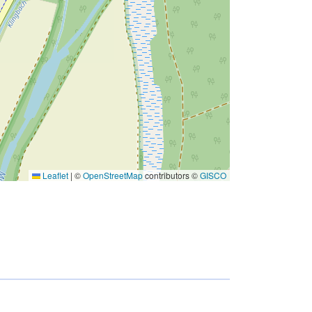
Leaflet
|
©
OpenStreetMap
contributors ©
GISCO