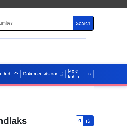
Search
Meie
anded
Dokumentatsioon
kohta
indlaks
0