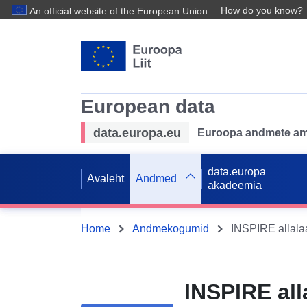
How do you know?
An official website of the European Union
European data
data.europa.eu
Euroopa andmete ame
data.europa
Avaleht
Andmed
akadeemia
Home
Andmekogumid
INSPIRE all