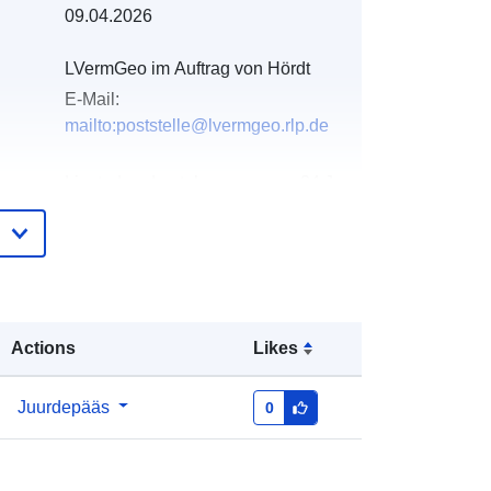
09.04.2026
LVermGeo im Auftrag von Hördt
E-Mail:
mailto:poststelle@lvermgeo.rlp.de
e:
Lisatud andmetele.europa.eu:
24 January
2026
Ajakohastatud veebisaidil Data.europa.eu:
03 August 2026
Koordinaadid:
[ [ 8.32702, 49.1729 ],
Actions
Likes
[ 8.33363, 49.1729 ], [ 8.33363,
49.1698 ], [ 8.32702, 49.1698 ], [
8.32702, 49.1729 ] ]
Juurdepääs
0
Tüüp:
Polygon
http://data.europa.eu/88u/dataset/78