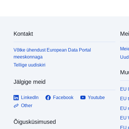
Kontakt
Mei
Meie
Võtke ühendust European Data Portal
meeskonnaga
Uudi
Tellige uudiskiri
Mu
Jälgige meid
EU 
LinkedIn
Facebook
Youtube
EU 
Other
EU r
EU 
Õigusküsimused
EU p