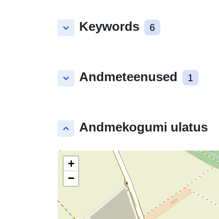
Keywords
keyboard_arrow_down
6
Andmeteenused
keyboard_arrow_down
1
Andmekogumi ulatus
keyboard_arrow_up
+
−