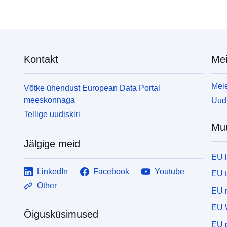
Kontakt
Mei
Meie
Võtke ühendust European Data Portal
meeskonnaga
Uudi
Tellige uudiskiri
Mu
Jälgige meid
EU 
LinkedIn
Facebook
Youtube
EU 
Other
EU r
EU 
Õigusküsimused
EU p