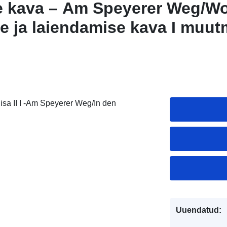
e kava – Am Speyerer Weg/Wo
e ja laiendamise kava I muut
 kava II täiendamise kava – 
eg/In den Wolfsäckern –
isa II I -Am Speyerer Weg/In den
Uuendatud: