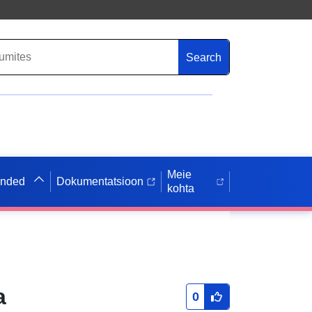
Search
Meie
anded
Dokumentatsioon
kohta
a
0