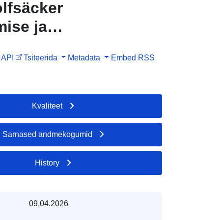
lfsäcker
mise ja
Am
API
Tsiteerida
Metadata
Embed
RSS
Kvaliteet
Sarnased andmekogumid
History
09.04.2026