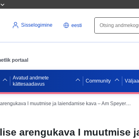
Sisselogimine
eesti
tlik portaal
Avatud andmete
Community
Välja
kättesaadavus
Hördt – osalise arengukava I muutmise ja laiendamise kava – Am Speyerer Weg/Wolfsäcker – I muutmise ja laiendamise kava I muutmise ja laiendamise kava II täiendamise kava – Am Speyerer Weg/In den Wolfsäckern –
lise arengukava I muutmise j