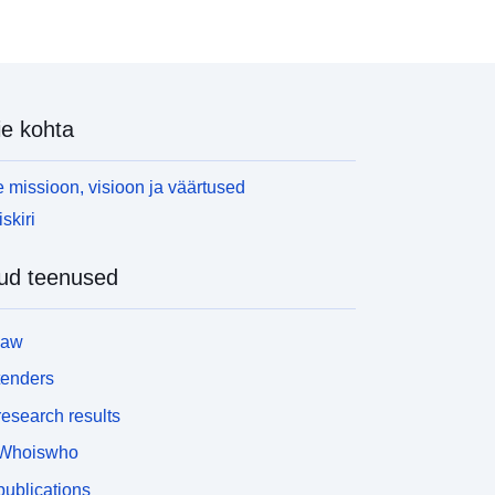
e kohta
 missioon, visioon ja väärtused
skiri
ud teenused
law
tenders
esearch results
Whoiswho
ublications