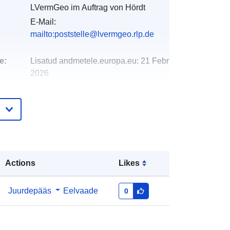
LVermGeo im Auftrag von Hördt
E-Mail:
mailto:poststelle@lvermgeo.rlp.de
e:
Lisatud andmetele.europa.eu:
21 February
2026
Ajakohastatud veebisaidil Data.europa.eu:
03 August 2026
Koordinaadid:
[ [ 8.32702, 49.1729 ],
[ 8.33363, 49.1729 ], [ 8.33363,
49.1698 ], [ 8.32702, 49.1698 ], [
Actions
Likes
8.32702, 49.1729 ] ]
Tüüp:
Polygon
Juurdepääs
Eelvaade
0
http://data.europa.eu/88u/dataset/78
ece56d-578f-d5d7-eb9e-
a9ce2bd67d0e