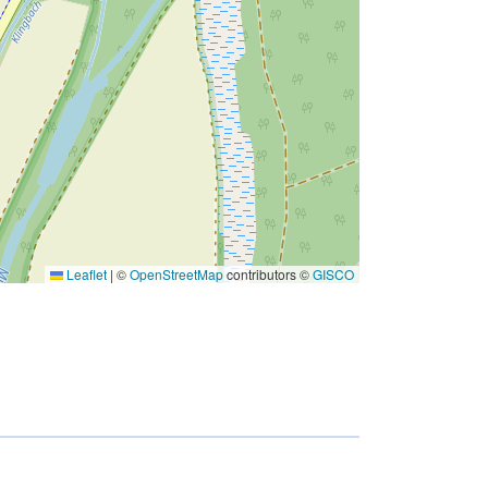
Leaflet
|
©
OpenStreetMap
contributors ©
GISCO