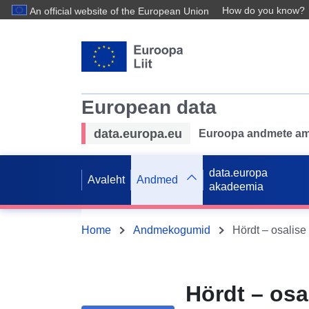
How do you know?
An official website of the European Union
European data
data.europa.eu
Euroopa andmete ame
data.europa
Avaleht
Andmed
akadeemia
Home
Andmekogumid
Hördt – osa