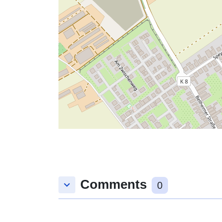
Comments
keyboard_arrow_down
0