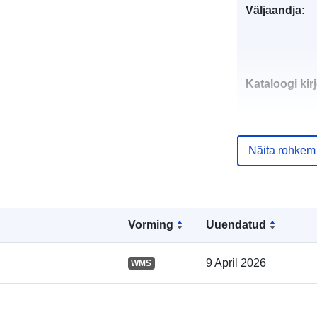
Väljaandja:
Kataloogi kirj
Näita rohkem
Geograafiline
ulatus:
Vorming
Uuendatud
9 April 2026
WMS
uriRef: