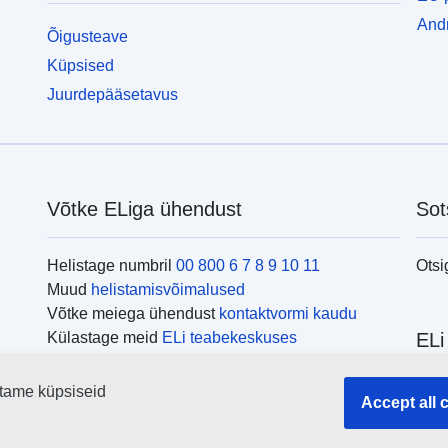
Andm
Õigusteave
Küpsised
Juurdepääsetavus
Võtke ELiga ühendust
Sot
Helistage numbril
00 800 6 7 8 9 10 11
Otsi
Muud
helistamisvõimalused
Võtke meiega ühendust
kontaktvormi kaudu
Külastage meid
ELi teabekeskuses
ELi
tame küpsiseid
Otsi
Accept all 