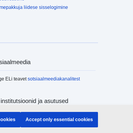
epakkuja liidese sisselogimine
siaalmeedia
ge ELi teavet
sotsiaalmeediakanalitest
 institutsioonid ja asutused
ge kõiki ELi institutsioone ja ameteid
cookies
Accept only essential cookies