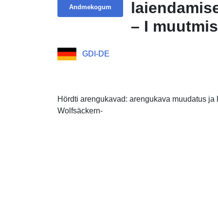
laiendamis
Andmekogum
– I muutmis
laiendamise
GDI-DE
Speyerer W
Hördti arengukavad: arengukava muudatus ja l
Wolfsäckern-