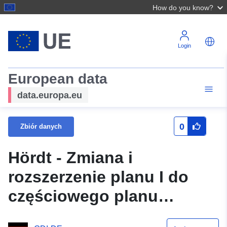
How do you know?
Login
European data
data.europa.eu
0
Zbiór danych
Hördt - Zmiana i
rozszerzenie planu I do
częściowego planu
rozwoju -Am Speyerer