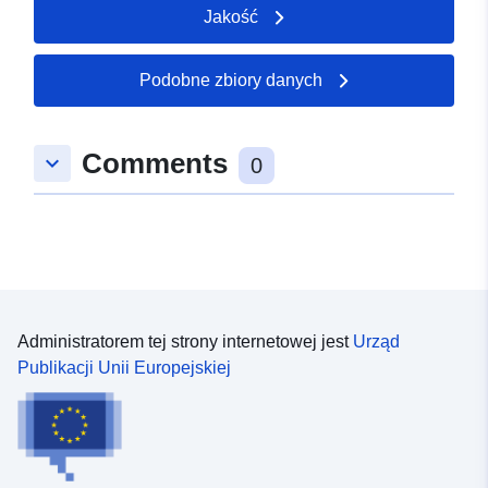
Jakość
49.1698 ], [ 8.32702,
49.1698 ], [ 8.32702,
49.1729 ] ]
Podobne zbiory danych
Typ:
Polygon
Comments
keyboard_arrow_down
uriRef:
http://data.europa.eu/88u/dataset
0
578f-d5d7-eb9e-a9ce2bd67d0e
Administratorem tej strony internetowej jest
Urząd
Publikacji Unii Europejskiej