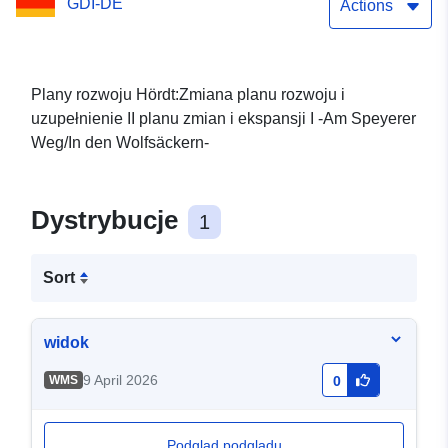
GDI-DE
Weg/Wolfsäcker- Zmiana i
Actions
uzupełnienie II do planu
zmiany i rozszerzenia I -
Plany rozwoju Hördt:Zmiana planu rozwoju i
uzupełnienie II planu zmian i ekspansji I -Am Speyerer
Am Speyerer Weg/In den
Weg/In den Wolfsäckern-
Wolfsäckern-
Dystrybucje
1
Sort
widok
9 April 2026
WMS
0
Podgląd podglądu