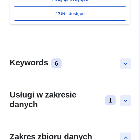
URL dostępu
Keywords
6
keyboard_arrow_down
Usługi w zakresie
1
keyboard_arrow_down
danych
Zakres zbioru danych
keyboard_arrow_up