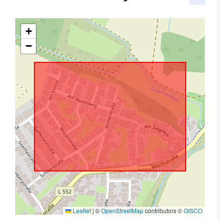
+
−
Leaflet
|
©
OpenStreetMap
contributors ©
GISCO