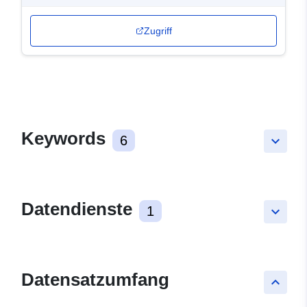
Zugriff
Keywords
6
keyboard_arrow_down
Datendienste
1
keyboard_arrow_down
Datensatzumfang
keyboard_arrow_up