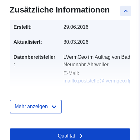
Zusätzliche Informationen
keyboard_arrow_up
Erstellt:
29.06.2016
Aktualisiert:
30.03.2026
Datenbereitsteller
LVermGeo im Auftrag von Bad
:
Neuenahr-Ahrweiler
E-Mail:
mailto:poststelle@lvermgeo.rlp.de
Verzeichnis der
Zu data.europa.eu hinzugefügt:
Kataloge:
19 January 2026
Mehr anzeigen
Aktualisiert auf data.europa.eu:
25 July 2026
Qualität
Gebiet:
Koordinaten:
[ [ 7.08526,