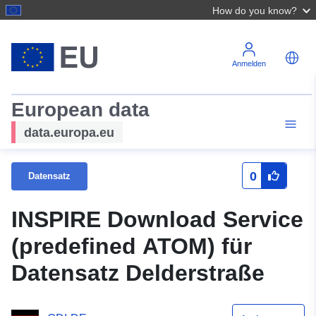
How do you know?
Anmelden
European data
data.europa.eu
0
Datensatz
INSPIRE Download Service
(predefined ATOM) für
Datensatz Delderstraße