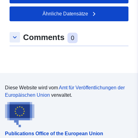
50.5374 ], [ 7.08951,
50.5374 ], [ 7.08951,
Ähnliche Datensätze
50.5346 ], [ 7.08526,
50.5346 ], [ 7.08526,
50.5374 ] ]
Comments
keyboard_arrow_down
0
Typ:
Polygon
uriRef:
http://data.europa.eu/88u/dataset
b4e9-0002-a9bc-e037b2352e83
Diese Website wird vom
Amt für Veröffentlichungen der
Europäischen Union
verwaltet.
Publications Office of the European Union