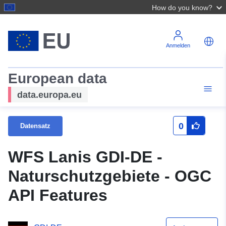
How do you know?
Anmelden
European data
data.europa.eu
0
Datensatz
WFS Lanis GDI-DE -
Naturschutzgebiete - OGC
API Features