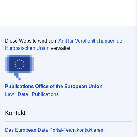
uriRef:
http://data.europa.eu/88u/dataset/
403f-7b43-4e7f-b72b078fcdac
Diese Website wird vom
Amt für Veröffentlichungen der
Europäischen Union
verwaltet.
Publications Office of the European Union
Law | Data | Publications
Kontakt
Das European Data Portal-Team kontaktieren