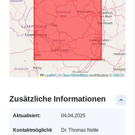
Leaflet
|
©
OpenStreetMap
contributors ©
GISCO
Zusätzliche Informationen
keyboard_arrow_up
Aktualisiert:
04.04.2025
Kontaktmöglichk
Dr. Thomas Nette