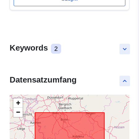
Keywords
2
keyboard_arrow_down
Datensatzumfang
keyboard_arrow_up
+
−