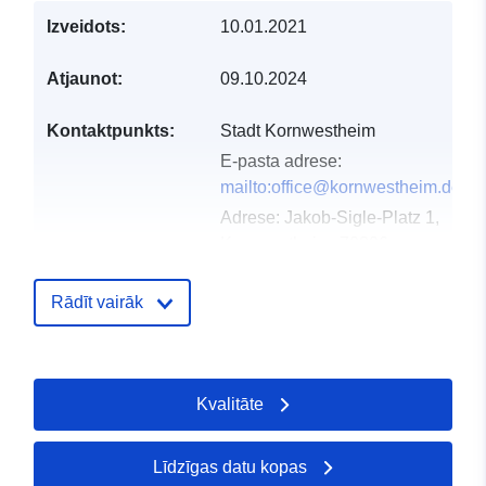
Izveidots:
10.01.2021
Atjaunot:
09.10.2024
Kontaktpunkts:
Stadt Kornwestheim
E-pasta adrese:
mailto:office@kornwestheim.de
Adrese:
Jakob-Sigle-Platz 1,
Kornwestheim, 70806,
Deutschland
URL:
Rādīt vairāk
http://www.kornwestheim.de/
Kataloga
Pievienots data.europa.eu:
21 Feb
Kvalitāte
ieraksts:
2026
Jaunākā informācija par Data.euro
25 July 2026
Līdzīgas datu kopas