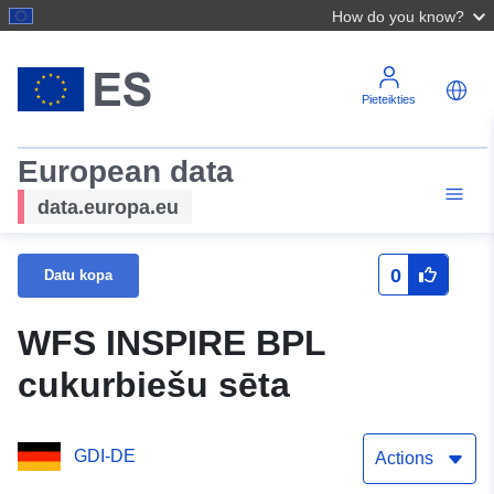
How do you know?
Pieteikties
European data
data.europa.eu
0
Datu kopa
WFS INSPIRE BPL
cukurbiešu sēta
GDI-DE
Actions