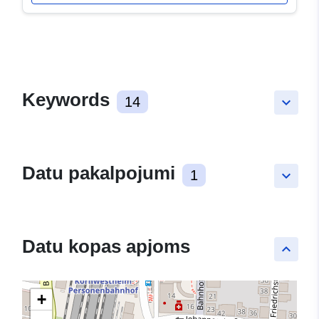
Keywords
14
keyboard_arrow_down
Datu pakalpojumi
1
keyboard_arrow_down
Datu kopas apjoms
keyboard_arrow_up
+