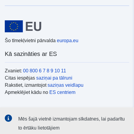
Šo tīmekļvietni pārvalda
europa.eu
Kā sazināties ar ES
Zvaniet:
00 800 6 7 8 9 10 11
Citas iespējas
saziņai pa tālruni
Rakstiet, izmantojot
saziņas veidlapu
Apmeklējiet kādu no
ES centriem
Sociālie mediji
Mēs šajā vietnē izmantojam sīkdatnes, lai padarītu
ES konti
sociālajos medijos
to ērtāku lietotājiem