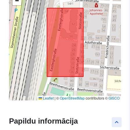
−
Leaflet
|
©
OpenStreetMap
contributors ©
GISCO
Papildu informācija
keyboard_arrow_up