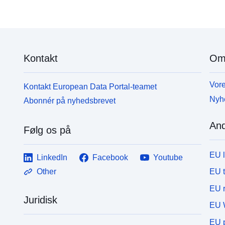
Kontakt
Om
Vore
Kontakt European Data Portal-teamet
Nyh
Abonnér på nyhedsbrevet
And
Følg os på
EU 
LinkedIn
Facebook
Youtube
EU 
Other
EU r
Juridisk
EU 
EU p