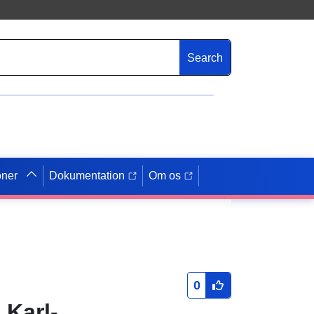
Search
oner
Dokumentation
Om os
0
Karl-,