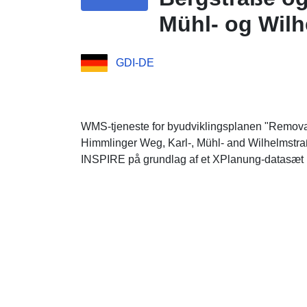
Mühl- og Wilh
GDI-DE
WMS-tjeneste for byudviklingsplanen "Remova
Himmlinger Weg, Karl-, Mühl- and Wilhelmstraß
INSPIRE på grundlag af et XPlanung-datasæt i