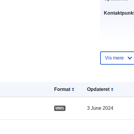
Kontaktpunkt
Vis mere
Fortegnelse 
kataloger:
Format
Opdateret
Fysiske:
3 June 2024
WMS