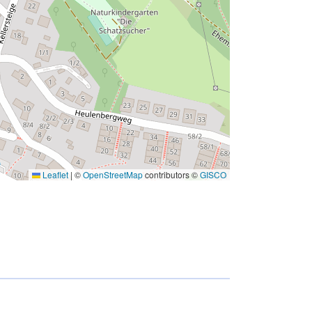
Leaflet
|
©
OpenStreetMap
contributors ©
GISCO