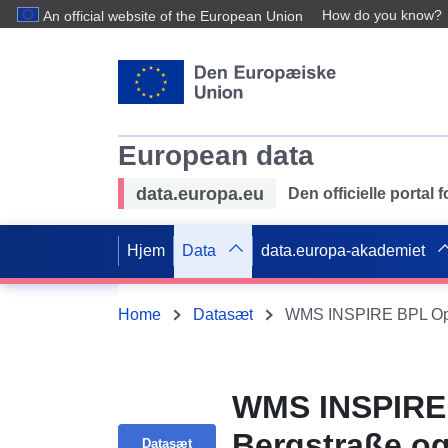
How do you know?
An official website of the European Union
European data
data.europa.eu
Den officielle portal
Hjem
Data
data.europa-akademiet
Home
Datasæt
WMS INSPIRE 
Bergstraße og
Datasæt