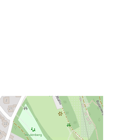
48.8182794 ], [ 10.1233103,
48.8198065 ] ]
Type:
Polygon
Ressource:
http://data.europa.eu/eli/reg/2009/97
6
http://data.europa.eu/88u/dataset/79
7e1ece-f8e0-4ba8-beb4-
2933141c240c