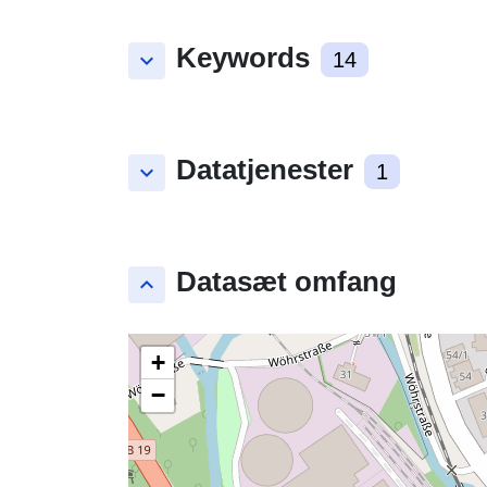
Keywords
keyboard_arrow_down
14
Datatjenester
keyboard_arrow_down
1
Datasæt omfang
keyboard_arrow_up
+
−