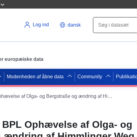
Log ind
dansk
 for europæiske data
Modenheden af åbne data
Community
Publikati
WMS INSPIRE BPL Ophævelse af Olga- og Bergstraße og ændring af Himmlinger Weg, Karl-, Mühl- og Wilhelmstraße
BPL Ophævelse af Olga- og
 ændring af Himmlinger Weg, 