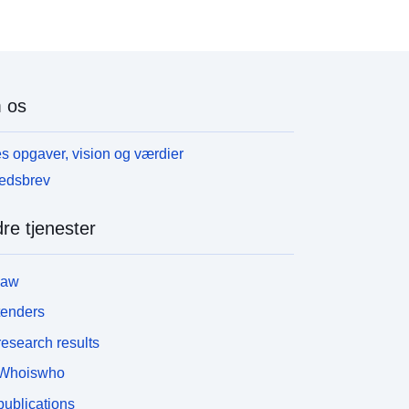
 os
s opgaver, vision og værdier
edsbrev
re tjenester
law
tenders
esearch results
Whoiswho
ublications