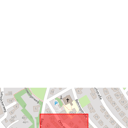
Svarer til:
uriRef: