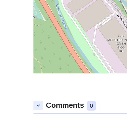
Comments
keyboard_arrow_down
0