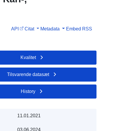
API
Citat
Metadata
Embed
RSS
Kvalitet
Tilsvarende datasæt
History
11.01.2021
03.06.2024