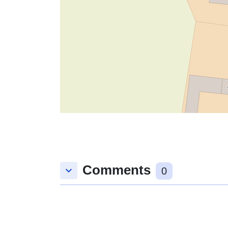
Comments
keyboard_arrow_down
0