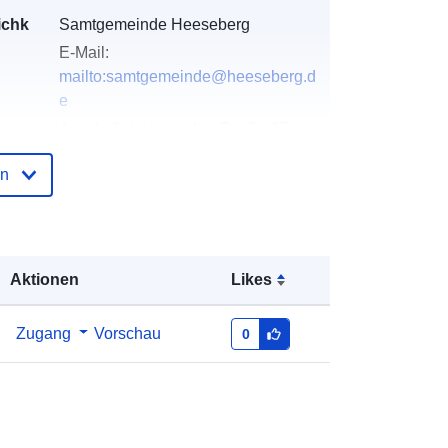
ichk
Samtgemeinde Heeseberg
E-Mail:
mailto:samtgemeinde@heeseberg.d
e
Anschrift:
Helmstedter Straße 17,
Jerxheim, D-38381, Deutschland
en
URL:
https://www.samtgemeindeheeseber
g.de/
Aktionen
Likes
der
Zu data.europa.eu hinzugefügt:
02
May 2026
Aktualisiert auf data.europa.eu:
25
Zugang
Vorschau
0
July 2026
Koordinaten:
[ [ 10.870025,
52.0919816 ], [ 10.8717358,