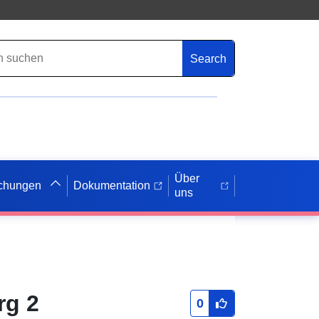
Search
Über
ichungen
Dokumentation
uns
rg 2
0