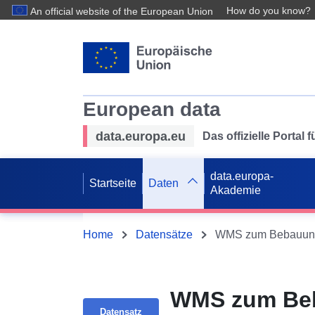
How do you know?
An official website of the European Union
European data
data.europa.eu
Das offizielle Portal
data.europa-
Startseite
Daten
Akademie
Home
Datensätze
WMS zum Bebauungsp
WMS zum Beb
Datensatz