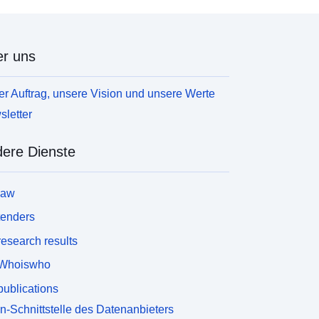
r uns
r Auftrag, unsere Vision und unsere Werte
letter
ere Dienste
law
tenders
esearch results
Whoiswho
ublications
n-Schnittstelle des Datenanbieters