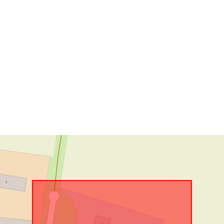
Konform mit:
uriRef: