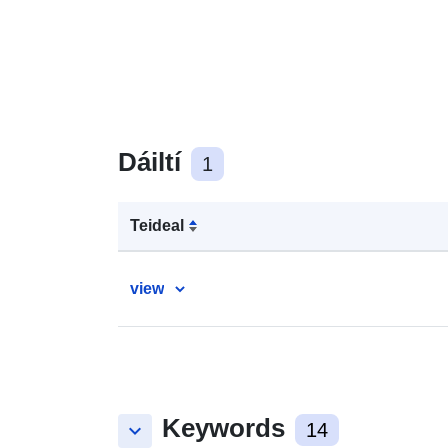
Dáiltí
1
Teideal
view
Keywords
keyboard_arrow_down
14