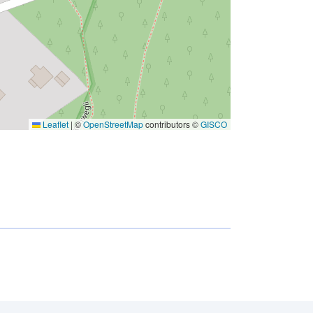
Leaflet
|
©
OpenStreetMap
contributors ©
GISCO