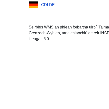
GDI-DE
Seirbhís WMS an phlean forbartha uirbí ‘Talma
Grenzach-Wyhlen, arna chlaochlú de réir INSP
i leagan 5.0.