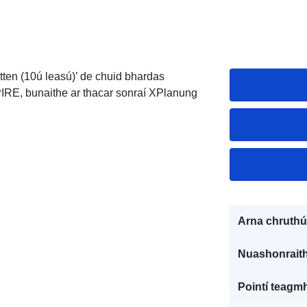
tten (10ú leasú)’ de chuid bhardas
IRE, bunaithe ar thacar sonraí XPlanung
Arna chruthú
Nuashonraith
Pointí teagmh