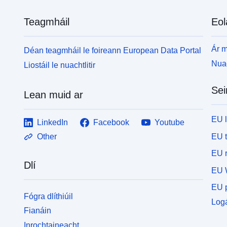
Teagmháil
Eol
Ár m
Déan teagmháil le foireann European Data Portal
Nuac
Liostáil le nuachtlitir
Sei
Lean muid ar
EU 
LinkedIn
Facebook
Youtube
EU 
Other
EU r
Dlí
EU 
EU p
Fógra dlíthiúil
Logá
Fianáin
Inrochtaineacht