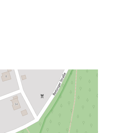
47.5566508 ], [ 7.662155,
47.5569775 ] ]
Clóscríobh:
Polygon
Acmhainn:
http://data.europa.eu/eli/reg/2009/97
6
http://data.europa.eu/88u/dataset/79
9814ce-95b8-4409-90af-
9ca0ad5adad1