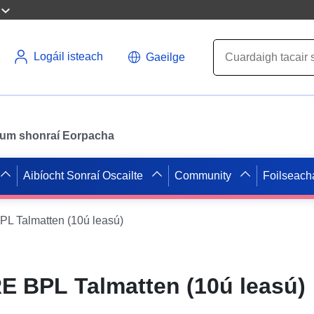
Logáil isteach
Gaeilge
il um shonraí Eorpacha
Aibíocht Sonraí Oscailte
Community
Foilseach
 Talmatten (10ú leasú)
 BPL Talmatten (10ú leasú)