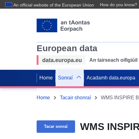
How do you know?
An official website of the European Union
European data
data.europa.eu
An tairseach oifigiú
Home
Sonraí
Acadamh data.europa
Home
Tacair shonraí
WMS INSPIRE BPL
WMS INSPIRE
Tacar sonraí