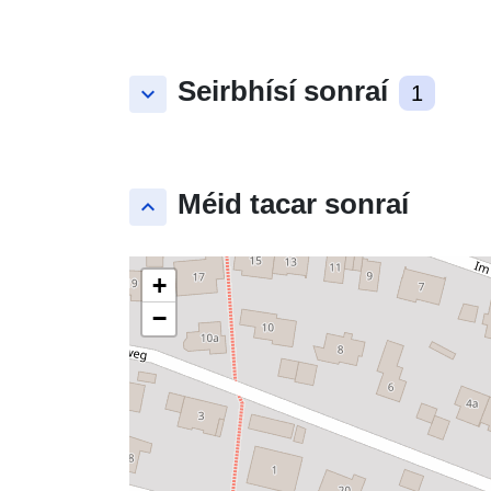
Seirbhísí sonraí
keyboard_arrow_down
1
Méid tacar sonraí
keyboard_arrow_up
+
−