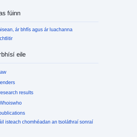
as fúinn
isean, ár bhfís agus ár luachanna
htlitir
rbhísí eile
law
tenders
esearch results
Whoiswho
ublications
il isteach chomhéadan an tsoláthraí sonraí