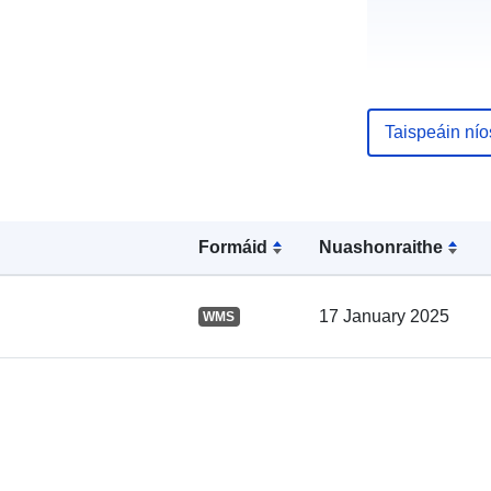
Taispeáin ní
Formáid
Nuashonraithe
Taifead Catal
17 January 2025
WMS
Spásúil: