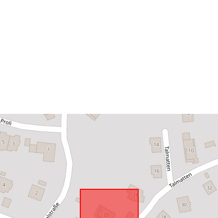
Tá sé de réir:
uriRef: