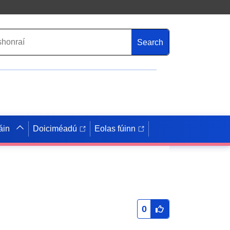
Search
áin
Doiciméadú
Eolas fúinn
0