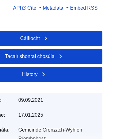
API
Cite
Metadata
Embed
RSS
Cáilíocht
Tacair shonraí chosúla
History
:
09.09.2021
e:
17.01.2025
ála:
Gemeinde Grenzach-Wyhlen
Ríomhphost: