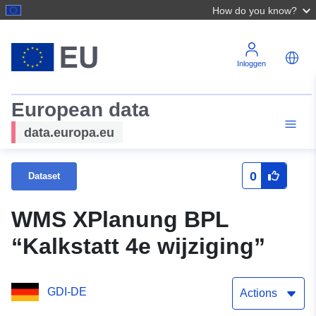
How do you know?
Inloggen
European data
data.europa.eu
0
Dataset
WMS XPlanung BPL
“Kalkstatt 4e wijziging”
GDI-DE
Actions