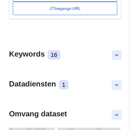
Toegangs-URL
Keywords
16
keyboard_arrow_down
Datadiensten
1
keyboard_arrow_down
Omvang dataset
keyboard_arrow_up