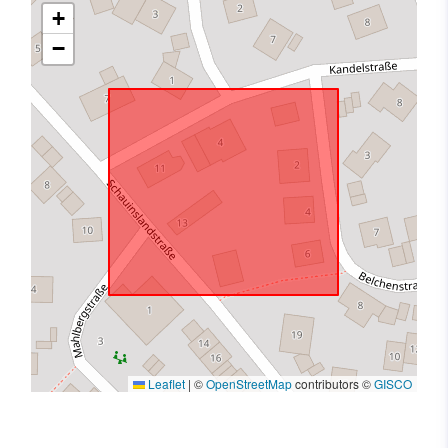
+
−
Leaflet
|
©
OpenStreetMap
contributors ©
GISCO