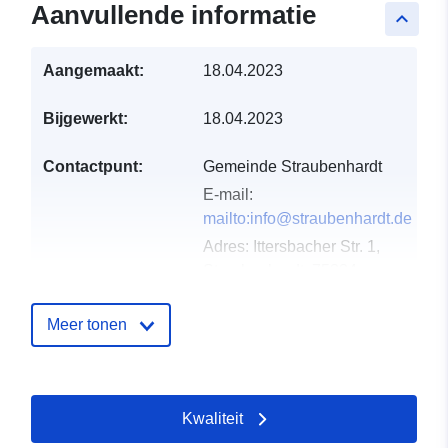
Aanvullende informatie
keyboard_arrow_up
Aangemaakt:
18.04.2023
Bijgewerkt:
18.04.2023
Contactpunt:
Gemeinde Straubenhardt
E-mail:
mailto:info@straubenhardt.de
Adres:
Ittersbacher Str. 1,
Straubenhardt, 75334,
Deutschland
URL:
Meer tonen
http://www.straubenhardt.de
Catalogusregister
Toegevoegd aan data.europa.eu:
Kwaliteit
:
21 February 2026