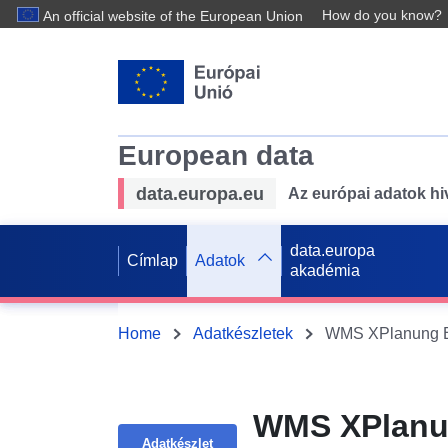
How do you know?
An official website of the European Union
European data
data.europa.eu
Az európai adatok hiv
data.europa
Címlap
Adatok
akadémia
Home
Adatkészletek
WMS XPlanun
Adatkészlet