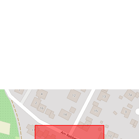
Megfelel a
következőnek
uriRef: