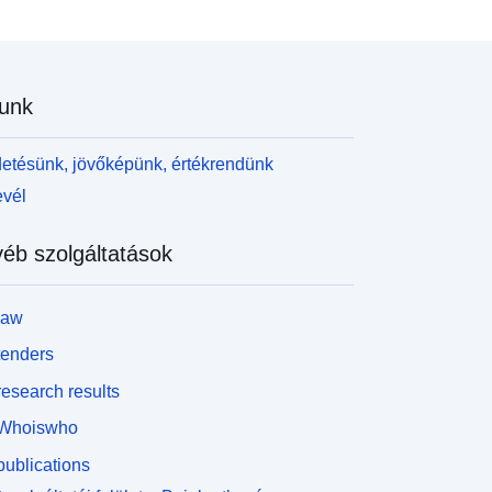
unk
etésünk, jövőképünk, értékrendünk
evél
éb szolgáltatások
law
tenders
esearch results
Whoiswho
ublications