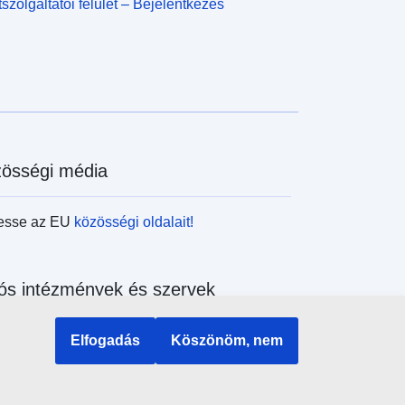
szolgáltatói felület – Bejelentkezés
össégi média
esse az EU
közösségi oldalait!
ós intézmények és szervek
sés az uniós intézmények és szervek
Elfogadás
Köszönöm, nem
ében