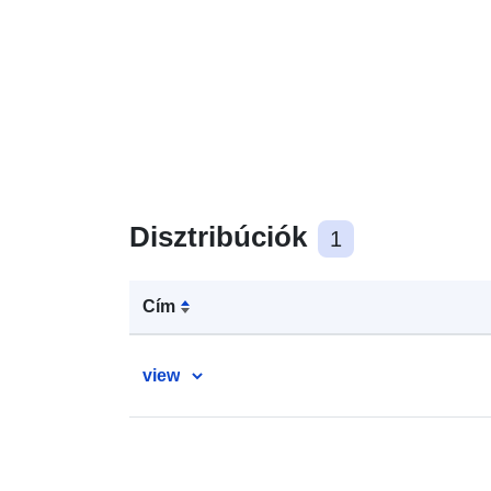
Disztribúciók
1
Cím
view