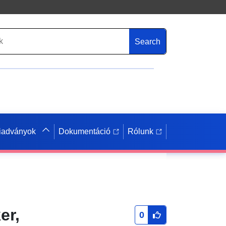
Search
iadványok
Dokumentáció
Rólunk
er,
0