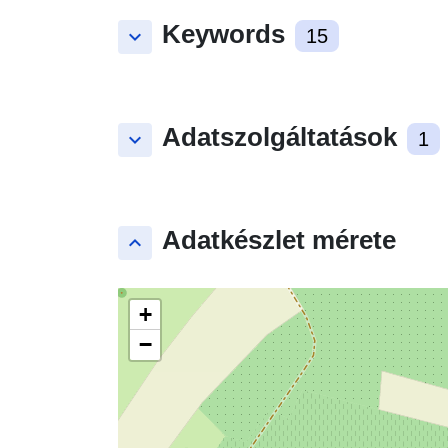
Keywords
keyboard_arrow_down
15
Adatszolgáltatások
keyboard_arrow_down
1
Adatkészlet mérete
keyboard_arrow_up
+
−