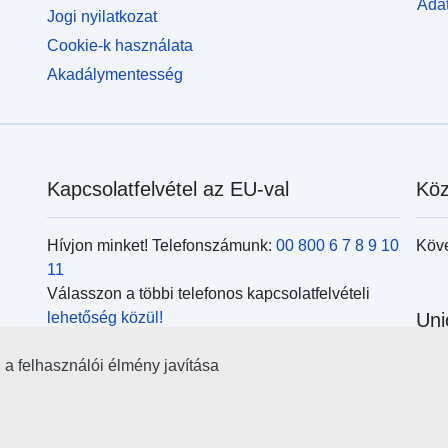
Adat
Jogi nyilatkozat
Cookie-k használata
Akadálymentesség
Kapcsolatfelvétel az EU-val
Köz
Hívjon minket! Telefonszámunk:
00 800 6 7 8 9 10
Köv
11
Válasszon a többi telefonos kapcsolatfelvételi
lehetőség közül!
Uni
Írjon nekünk a kapcsolatfelvételi
űrlap
kitöltésével!
l a felhasználói élmény javítása
Kere
Jöjjön el személyesen az
uniós központok
kör
egyikébe!