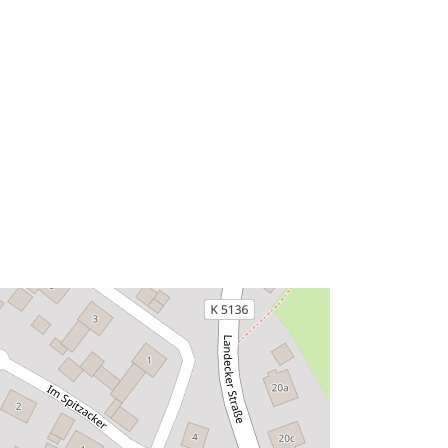
48.1384866 ] ]
Típus:
Polygon
Erőforrás:
::
http://data.europa.eu/eli/reg/2009/97
6
http://data.europa.eu/88u/dataset/79
9ff58f-bda8-4135-aaa6-
da8d4559e12d