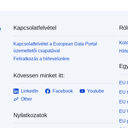
Kapcsolatfelvétel
Ról
a
Küld
Kapcsolatfelvétel a European Data Portal
üzemeltetői csapatával
Hírl
Feliratkozás a hírlevelünkre
Egy
Kövessen minket itt:
EU 
LinkedIn
Facebook
Youtube
EU 
Other
EU r
EU 
Nyilatkozatok
EU p