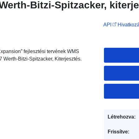
erth-Bitzi-Spitzacker, kiterj
API
Hivatkozá
xpansion” fejlesztési tervének WMS
 Werth-Bitzi-Spitzacker, Kiterjesztés.
Létrehozva:
Frissítve: