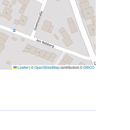
Leaflet
|
©
OpenStreetMap
contributors ©
GISCO