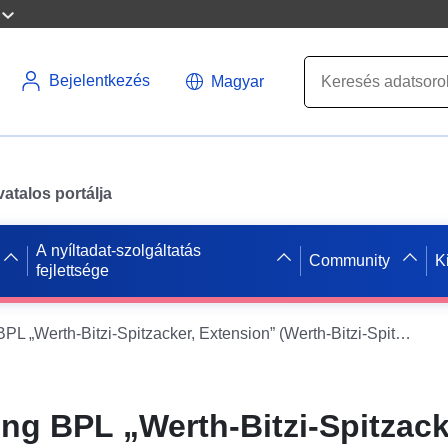
Bejelentkezés
Magyar
atalos portálja
A nyíltadat-szolgáltatás
Community
K
fejlettsége
WMS XPlanung BPL „Werth-Bitzi-Spitzacker, Extension” (Werth-Bitzi-Spitzacker, kiterjesztés)
g BPL „Werth-Bitzi-Spitzack