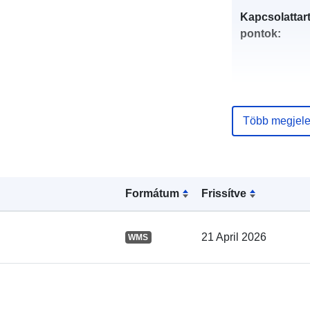
Kapcsolattart
pontok:
Több megjele
Katalógus-
nyilvántartás
Formátum
Frissítve
Térbeli:
21 April 2026
WMS