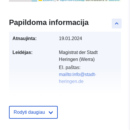
Papildoma informacija
keyboard_arrow_up
Atnaujinta:
19.01.2024
Leidėjas:
Magistrat der Stadt
Heringen (Werra)
El. paštas:
mailto:info@stadt-
heringen.de
Katalogo įrašas:
Pridėta prie duomenų.europa.eu:
2
2026
Atnaujinta informacija apie duome
Rodyti daugiau
25 July 2026