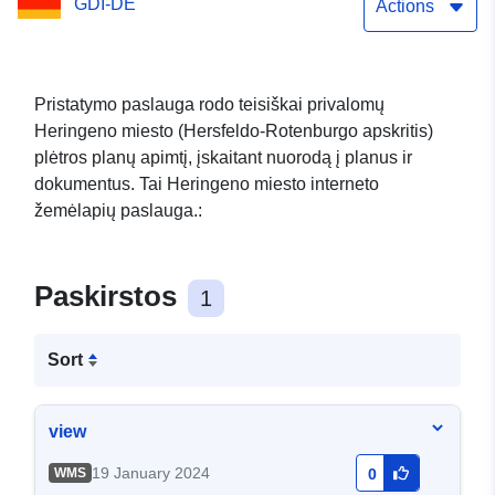
GDI-DE
_000Part1
Actions
Pristatymo paslauga rodo teisiškai privalomų
Heringeno miesto (Hersfeldo-Rotenburgo apskritis)
plėtros planų apimtį, įskaitant nuorodą į planus ir
dokumentus. Tai Heringeno miesto interneto
žemėlapių paslauga.:
Paskirstos
1
Sort
view
19 January 2024
WMS
0