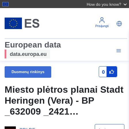
How do you know?
Prisijungti
European data
data.europa.eu
0
Duomenų rinkinys
Miesto plėtros planai Stadt
Heringen (Vera) - BP
_632009 _2421
_Nr39Werragaerten