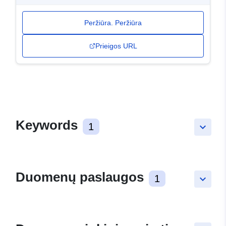
Peržiūra. Peržiūra
Prieigos URL
Keywords
1
keyboard_arrow_down
Duomenų paslaugos
1
keyboard_arrow_down