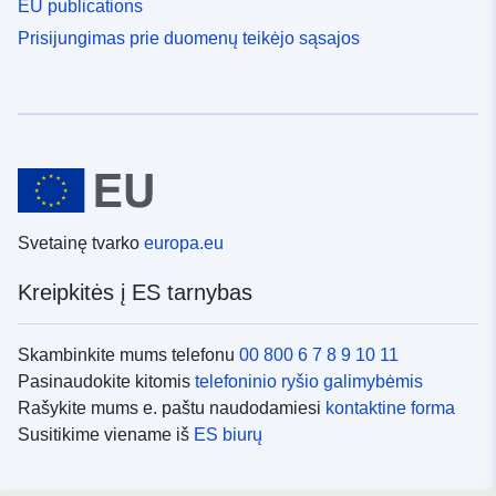
EU publications
Prisijungimas prie duomenų teikėjo sąsajos
Svetainę tvarko
europa.eu
Kreipkitės į ES tarnybas
Skambinkite mums telefonu
00 800 6 7 8 9 10 11
Pasinaudokite kitomis
telefoninio ryšio galimybėmis
Rašykite mums e. paštu naudodamiesi
kontaktine forma
Susitikime viename iš
ES biurų