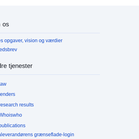
 os
s opgaver, vision og værdier
edsbrev
re tjenester
law
tenders
esearch results
Whoiswho
ublications
leverandørens grænseflade-login