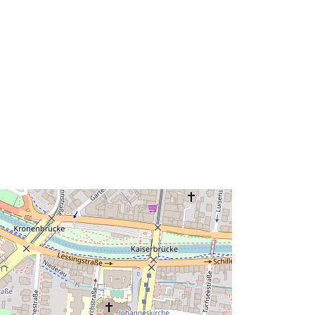
http://data.europa.eu/88u/dataset/79
d5aab6-1dfb-3edd-aef9-
d06ac9f13a9c