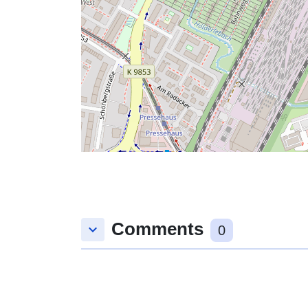
Comments
keyboard_arrow_down
0