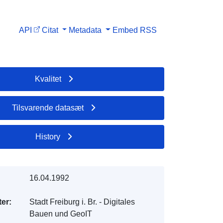
API
Citat
Metadata
Embed
RSS
Kvalitet
Tilsvarende datasæt
History
16.04.1992
er:
Stadt Freiburg i. Br. - Digitales
Bauen und GeoIT