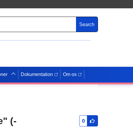
Search
oner
Dokumentation
Om os
" (-
0