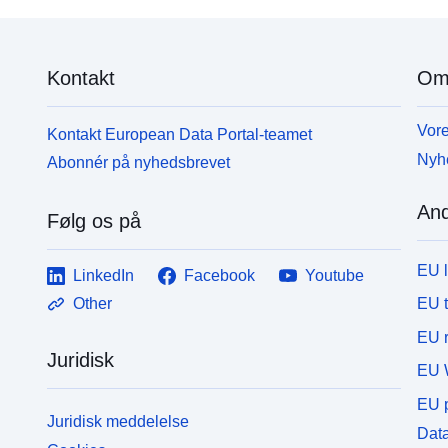
Kontakt
Om
Vore
Kontakt European Data Portal-teamet
Nyh
Abonnér på nyhedsbrevet
And
Følg os på
EU 
LinkedIn
Facebook
Youtube
EU 
Other
EU r
Juridisk
EU 
EU p
Juridisk meddelelse
Data