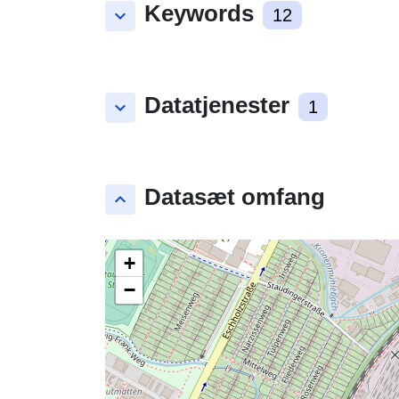
Keywords
keyboard_arrow_down
12
Datatjenester
keyboard_arrow_down
1
Datasæt omfang
keyboard_arrow_up
+
−