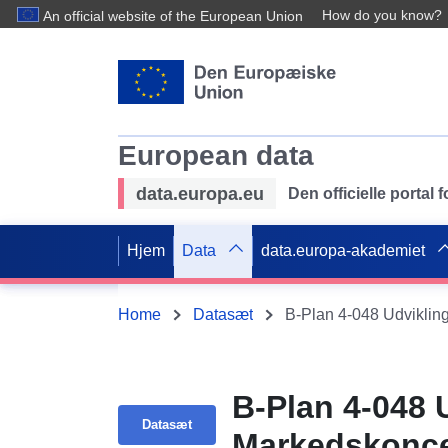
How do you know?
An official website of the European Union
European data
data.europa.eu
Den officielle portal
Hjem
Data
data.europa-akademiet
Home
Datasæt
B-Plan 4-048 
Datasæt
Markedskonce