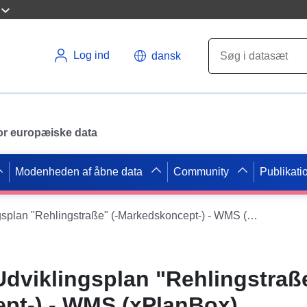
Log ind
dansk
 for europæiske data
Modenheden af åbne data
Community
Publikati
B-Plan 4-048 Udviklingsplan "Rehlingstraße" (-Markedskoncept-) - WMS (xPlanBox)
Udviklingsplan "Rehlingstraße
pt-) - WMS (xPlanBox)