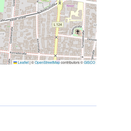
Leaflet
|
©
OpenStreetMap
contributors ©
GISCO