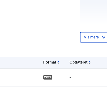
Vis mere
Fortegnelse 
kataloger:
Format
Opdateret
Fysiske:
-
WMS