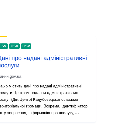
CSV
CSV
CSV
Дані про надані адміністративні
послуги
анни.gov.ua
абір містить дані про надані адміністративні
ослуги Центром надання адмністративних
ослуг (Дія.Центр) Кадубовецької сільської
ериторіальної громади. Зокрема, ідентифікатор,
ату звернення, інформацію про послугу,
уб’єктів звернення, дозвільні органи, стан
иконання й дату надання послуги, розмір
дміністративного збору, дату видачі документа