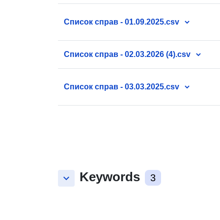
розрізі структурних підрозділів за періо
30.04.2025 (1).xlsx
Список справ - 01.09.2025.csv
Список справ - 02.03.2026 (4).csv
Список справ - 03.03.2025.csv
Keywords
keyboard_arrow_down
3