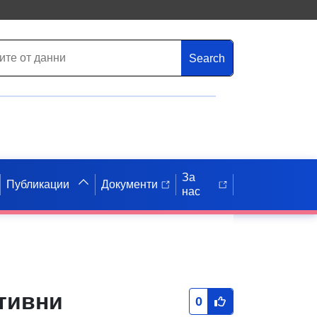
Search
За
Публикации
Документи
нас
тивни
0