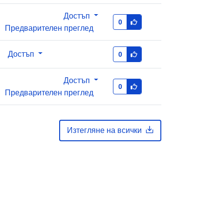
ed890c-da85-4f2c-9903-
44c77568d610
Достъп
0
Предварителен преглед
 за
1.0
Достъп
0
Достъп
0
Предварителен преглед
Изтегляне на всички