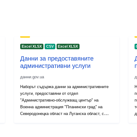
Excel XLSX
CSV
Excel XLSX
Данни за предоставяните
административни услуги
данни.gov.ua
д
Наборът съдържа данни за административните
Н
услуги, предоставяни от отдел
п
"Административно-обслужващ център" на
п
Военна администрация "Планински град" на
т
Северодонецка област на Луганска област, с
д
кумулативен резултат. По-специално
с
идентификатор, дата на искането, информация
в
за връчването, подраздели на искането,
а