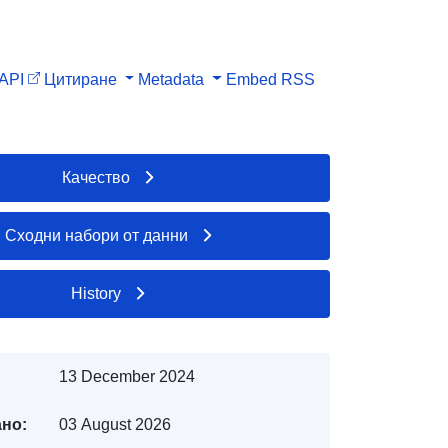
API
Цитиране
Metadata
Embed
RSS
Качество
Сходни набори от данни
History
13 December 2024
но:
03 August 2026