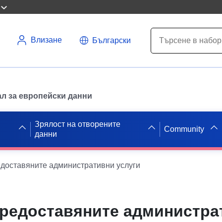
Влизане
Български
л за европейски данни
Зрялост на отворените
Community
данни
едоставяните административни услуги
предоставяните администра