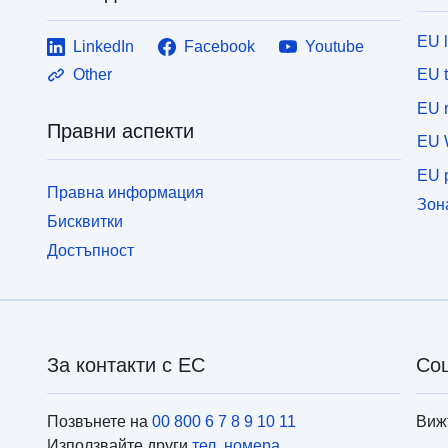
EU 
LinkedIn
Facebook
Youtube
EU 
Other
EU r
Правни аспекти
EU 
EU p
Правна информация
Зон
Бисквитки
Достъпност
За контакти с ЕС
Со
Позвънете на
00 800 6 7 8 9 10 11
Виж
Използвайте други
тел. номера