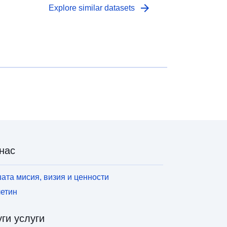
ощо
arrow_forward
Explore similar datasets
нас
ата мисия, визия и ценности
етин
ги услуги