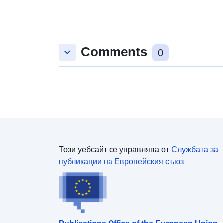
дату звернення, інформацію про послугу,
суб’єктів звернення, дозвільні органи, стан
виконання й дату надання послуги, розмір
адміністративного збору, дату видачі документа
Comments
тощо
keyboard_arrow_down
0
Този уебсайт се управлява от
Службата за
публикации на Европейския съюз