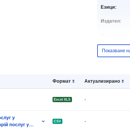
Езици:
Издател:
Звено за вр
Показване н
Каталожен
запис:
Формат
Актуализирано
-
Excel XLS
Идентифика
и:
слуг у
-
CSV
uriRef:
орій послуг у