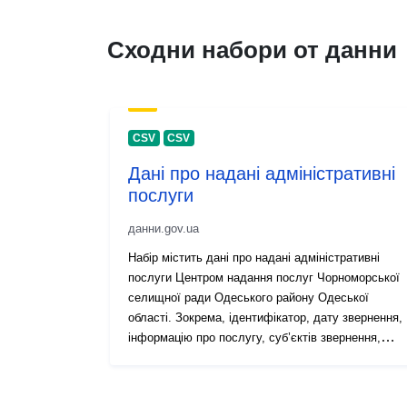
Сходни набори от данни
CSV
CSV
Дані про надані адміністративні
послуги
данни.gov.ua
Набір містить дані про надані адміністративні
послуги Центром надання послуг Чорноморської
селищної ради Одеського району Одеської
області. Зокрема, ідентифікатор, дату звернення,
інформацію про послугу, суб’єктів звернення,
дозвільні органи, стан виконання й дату надання
послуги, розмір адміністративного збору, дату
видачі документа тощо . Зокрема, ідентифікатор,