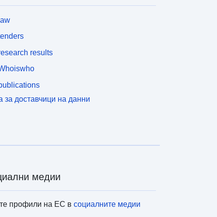
law
tenders
esearch results
Whoiswho
ublications
а за доставчици на данни
циални медии
те профили на ЕС в
социалните медии