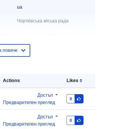
ua
Чортківська міська рада
ъзка:
Сендзюк Ірина Василівна
Имейл:
а повече
mailto:cnap@chortkivmr.gov.ua
Добавено към data.europa.eu:
01
May 2026
Actions
Likes
Актуализирана на data.europa.eu:
03 August 2026
Достъп
0
Предварителен преглед
тор
79ed890c-da85-4f2c-9903-
44c77568d610
Достъп
0
http://data.europa.eu/88u/dataset/79
Предварителен преглед