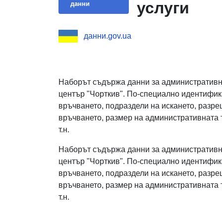
услуги
данни
данни.gov.ua
Наборът съдържа данни за административни
център "Чорткив". По-специално идентифик
връчването, подраздели на искането, разре
връчването, размер на административната т
т.н.
Наборът съдържа данни за административни
център "Чорткив". По-специално идентифик
връчването, подраздели на искането, разре
връчването, размер на административната т
т.н.