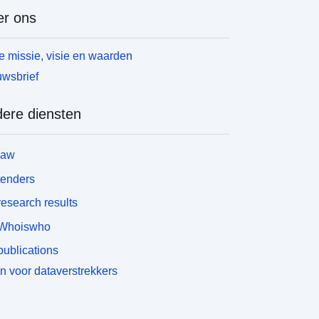
r ons
 missie, visie en waarden
wsbrief
ere diensten
law
tenders
esearch results
Whoiswho
ublications
n voor dataverstrekkers