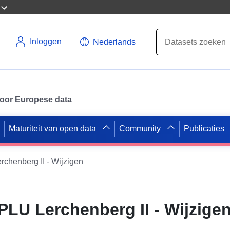
Inloggen
Nederlands
 voor Europese data
Maturiteit van open data
Community
Publicaties
henberg II - Wijzigen
LU Lerchenberg II - Wijzige