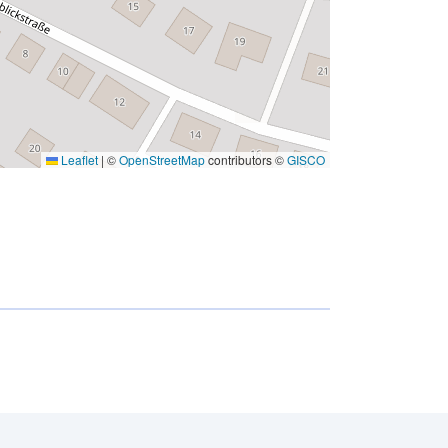
Leaflet
|
©
OpenStreetMap
contributors ©
GISCO