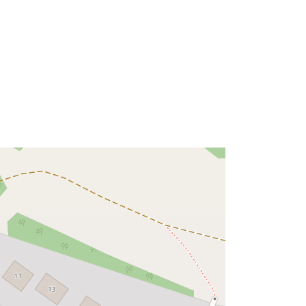
Bron:
http://data.europa.eu/eli/reg/2009/97
6
http://data.europa.eu/88u/dataset/7a
1d1366-fa9b-4367-b1ea-
14640b8b7499