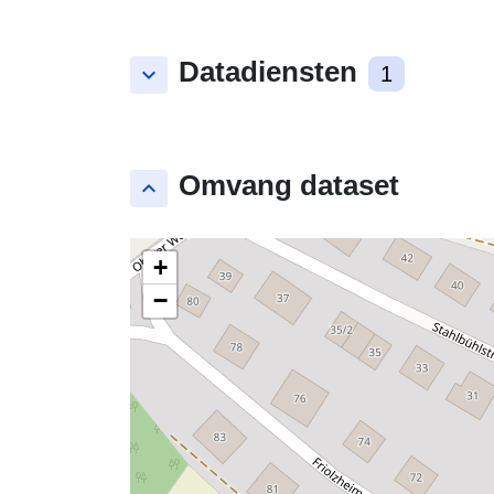
Datadiensten
keyboard_arrow_down
1
Omvang dataset
keyboard_arrow_up
+
−