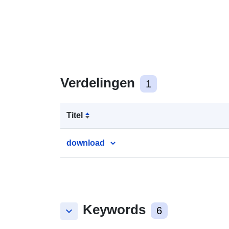
Verdelingen
1
Titel
download
Keywords
keyboard_arrow_down
6