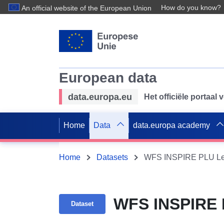
How do you know?
An official website of the European Union
European data
data.europa.eu
Het officiële portaal
Home
Data
data.europa academy
Home
Datasets
WFS INSPIRE PLU Lerc
WFS INSPIRE P
Dataset