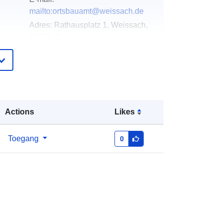
mailto:ortsbauamt@weissach.de
Adres:
Rathausplatz 1, Weissach,
71287, Deutschland
URL:
http://www.weissach.de
ister
Toegevoegd aan data.europa.eu:
21
February 2026
Bijgewerkt op data.europa.eu:
25
Actions
Likes
July 2026
Toegang
0
Coördinaten:
[ [ 8.9031662,
48.833783 ], [ 8.9034925,
48.833783 ], [ 8.9034925,
48.8334849 ], [ 8.9031662,
48.8334849 ], [ 8.9031662,
48.833783 ] ]
Soort:
Polygon