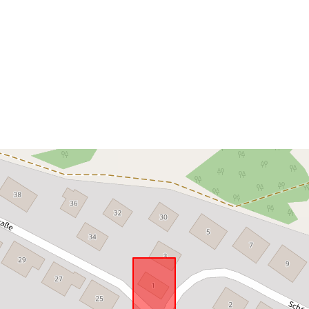
Is conform:
uriRef: