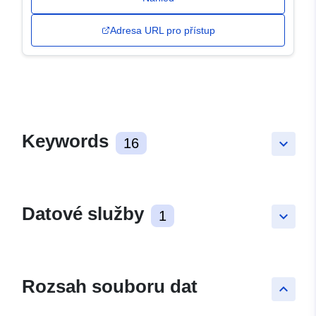
Adresa URL pro přístup
Keywords
16
keyboard_arrow_down
Datové služby
1
keyboard_arrow_down
Rozsah souboru dat
keyboard_arrow_up