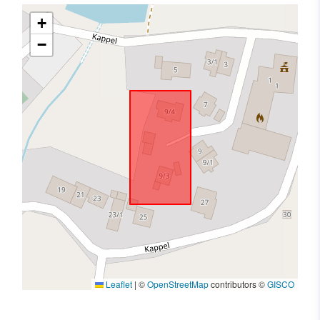
+
−
Leaflet
|
©
OpenStreetMap
contributors ©
GISCO