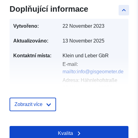
Doplňující informace
keyboard_arrow_up
Vytvořeno:
22 November 2023
Aktualizováno:
13 November 2025
Kontaktní místa:
Klein und Leber GbR
E-mail:
mailto:info@gisgeometer.de
Adresa:
Hähnlehofstraße
33, Weingarten, 88250,
Deutschland
Adresa URL:
Zobrazit více
https://www.gisgeometer.de/
Katalogový
Aktualizace údajů.europa.eu:
Kvalita
záznam:
02 May 2026