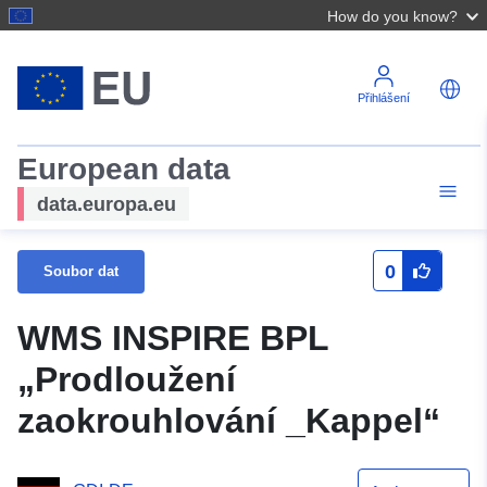
How do you know?
Přihlášení
European data
data.europa.eu
0
Soubor dat
WMS INSPIRE BPL
„Prodloužení
zaokrouhlování _Kappel“