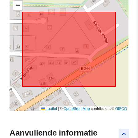
−
Leaflet
|
©
OpenStreetMap
contributors ©
GISCO
Aanvullende informatie
keyboard_arrow_up