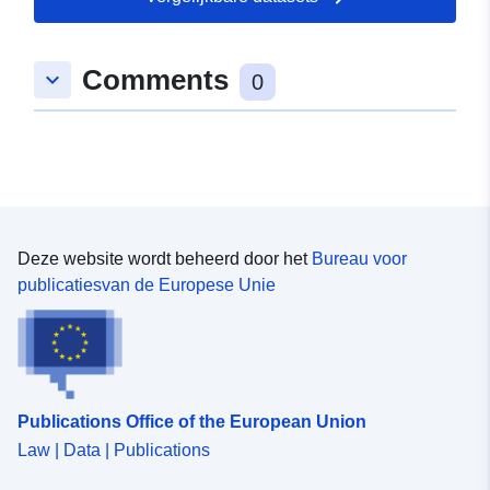
Ruimtelijk:
Coördinaten:
[ [ 10.9056206,
52.0861132 ], [ 10.9088664,
Comments
keyboard_arrow_down
52.0861132 ], [ 10.9088664,
0
52.0845144 ], [ 10.9056206,
52.0845144 ], [ 10.9056206,
52.0861132 ] ]
Soort:
Polygon
Is conform:
Bron:
Deze website wordt beheerd door het
Bureau voor
http://data.europa.eu/eli/reg/2009/
publicatiesvan de Europese Unie
uriRef:
http://data.europa.eu/88u/dataset
db59-460f-bbd9-bc333a768cca
Publications Office of the European Union
Law | Data | Publications