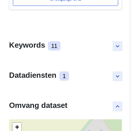
Keywords
11
keyboard_arrow_down
Datadiensten
1
keyboard_arrow_down
Omvang dataset
keyboard_arrow_up
+