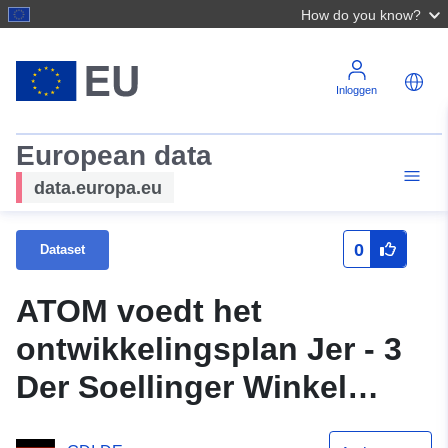
How do you know?
Inloggen
European data
data.europa.eu
0
Dataset
ATOM voedt het
ontwikkelingsplan Jer - 3
Der Soellinger Winkel
(oorsprong)