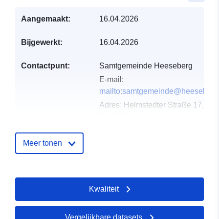
Aangemaakt:
16.04.2026
Bijgewerkt:
16.04.2026
Contactpunt:
Samtgemeinde Heeseberg
E-mail:
mailto:samtgemeinde@heeseberg
Adres:
Helmstedter Straße 17, Jer
D-38381, Deutschland
URL:
https://www.samtgemeindeheesebe
Meer tonen
Catalogusregister
Toegevoegd aan data.europa.eu:
:
02 May 2026
Kwaliteit
Bijgewerkt op data.europa.eu:
25
July 2026
Vergelijkbare datasets