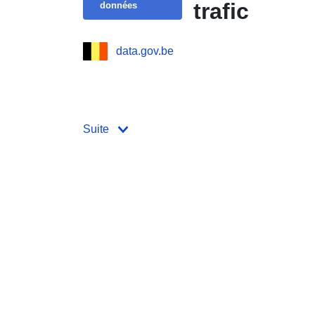
trafic
données
data.gov.be
Suite