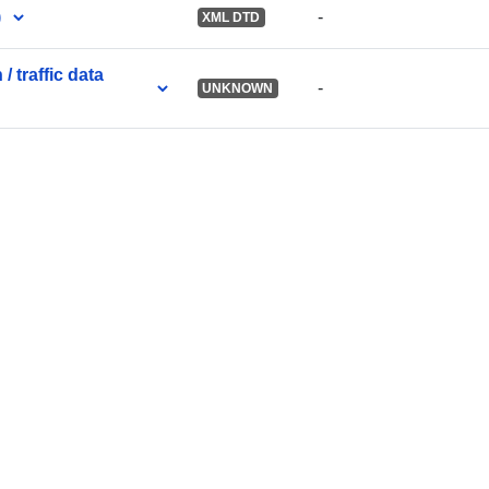
)
-
XML DTD
Compte rend
catalogue:
 traffic data
-
UNKNOWN
spatial:
Identificateur
uriRef: