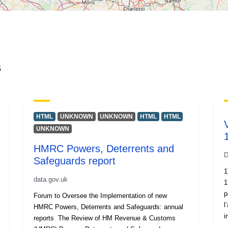
s
HTML
UNKNOWN
UNKNOWN
HTML
HTML
UNKNOWN
HMRC Powers, Deterrents and
D
Safeguards report
1
data.gov.uk
1.5.20
par
Forum to Oversee the Implementation of new
l’
HMRC Powers, Deterrents and Safeguards: annual
i
reports The Review of HM Revenue & Customs
c