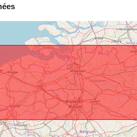
Droits d'accè
nées