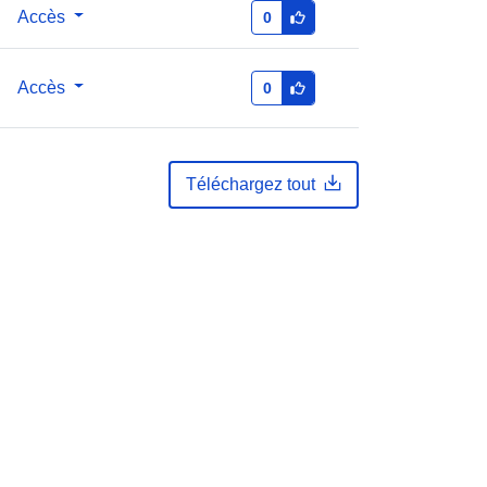
Accès
0
u du
Ajoutée à data.europa.eu:
28 July
2026
Accès
0
Mise à jour sur data.europa.eu:
29
July 2026
Coordonnées:
[ [ 2.54, 51.51 ], [ 5.92,
Téléchargez tout
51.51 ], [ 5.92, 50.67 ], [ 2.54, 50.67 ],
[ 2.54, 51.51 ] ]
Type:
Polygon
s:
7a4c24dc-d3db-460a-b73b-
cf748ecb25dc
http://data.europa.eu/88u/dataset/7a
4c24dc-d3db-460a-b73b-
cf748ecb25dc