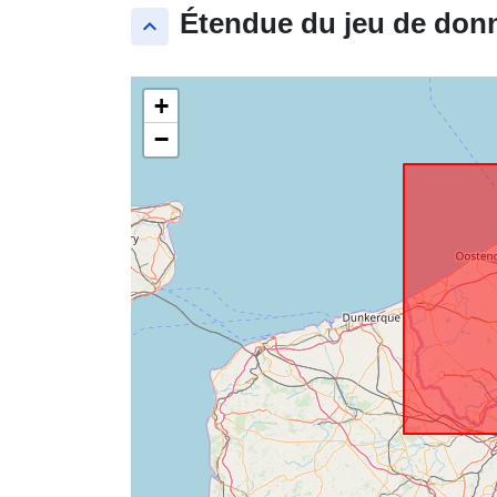
Étendue du jeu de don
keyboard_arrow_up
+
−