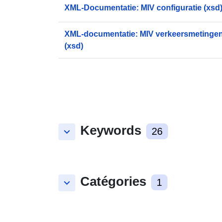
XML-Documentatie: MIV configuratie (xsd
XML-documentatie: MIV verkeersmetingen /
(xsd)
Keywords
keyboard_arrow_down
26
Catégories
keyboard_arrow_down
1