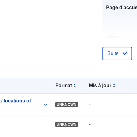
Page d'accuei
éditeur:
Suite
Points de
contact:
Format
Mis à jour
/ locations of
-
UNKNOWN
-
UNKNOWN