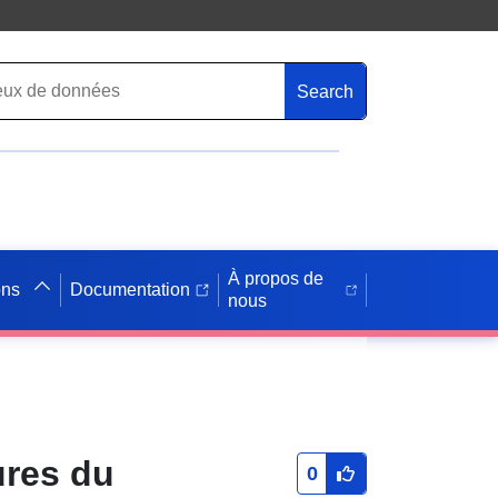
Search
À propos de
ons
Documentation
nous
ures du
0