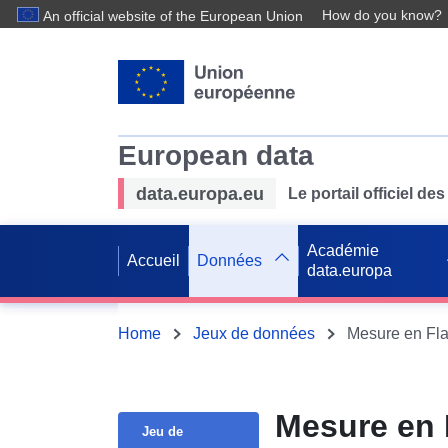
How do you know?
An official website of the European Union
European data
data.europa.eu
Le portail officiel 
Académie
Accueil
Données
data.europa
Home
Jeux de données
Mesure en Fla
Mesure en 
Jeu de