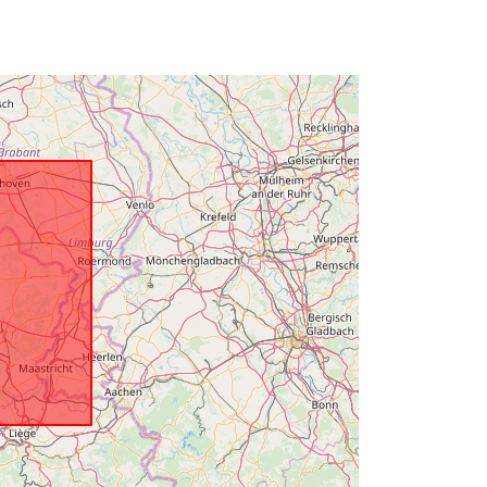
s:
public