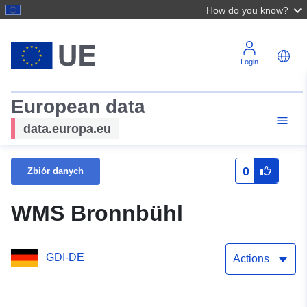
How do you know?
Login
European data
data.europa.eu
0
Zbiór danych
WMS Bronnbühl
GDI-DE
Actions