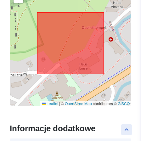
Leaflet
|
©
OpenStreetMap
contributors ©
GISCO
Informacje dodatkowe
keyboard_arrow_up