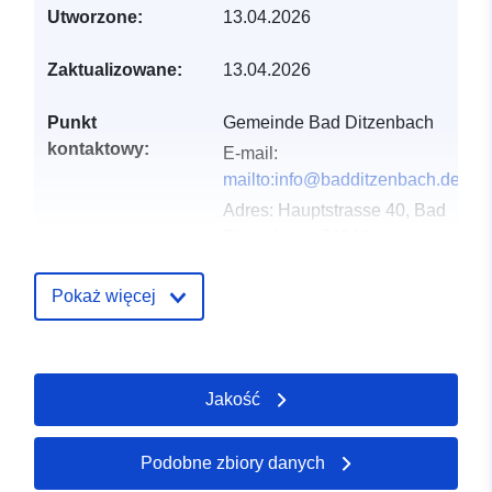
Utworzone:
13.04.2026
Zaktualizowane:
13.04.2026
Punkt
Gemeinde Bad Ditzenbach
kontaktowy:
E-mail:
mailto:info@badditzenbach.de
Adres:
Hauptstrasse 40, Bad
Ditzenbach, 73342,
Deutschland
URL:
Pokaż więcej
http://www.badditzenbach.de
Zapis katalogu:
Dodany do data.europa.eu:
02
Jakość
May 2026
Zaktualizowano dane.europa.eu:
25 July 2026
Podobne zbiory danych