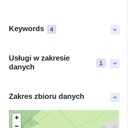
Keywords
4
keyboard_arrow_down
Usługi w zakresie
1
keyboard_arrow_down
danych
Zakres zbioru danych
keyboard_arrow_up
+
−