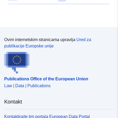
48.6643397 ], [ 9.0849931,
48.6632776 ], [ 9.0827944,
48.6632776 ], [ 9.0827944,
48.6643397 ] ]
Tip:
Polygon
Ovim internetskim stranicama upravlja
Ured za
U skladu s:
Resurs:
publikacije Europske unije
http://data.europa.eu/eli/reg/2009/
uriRef:
http://data.europa.eu/88u/dataset
61b8-4341-9eb0-1c3e68e82331
Publications Office of the European Union
Law | Data | Publications
Kontakt
Kontaktirajte tim portala European Data Portal