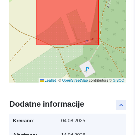
Leaflet
|
©
OpenStreetMap
contributors ©
GISCO
Dodatne informacije
keyboard_arrow_up
Kreirano:
04.08.2025