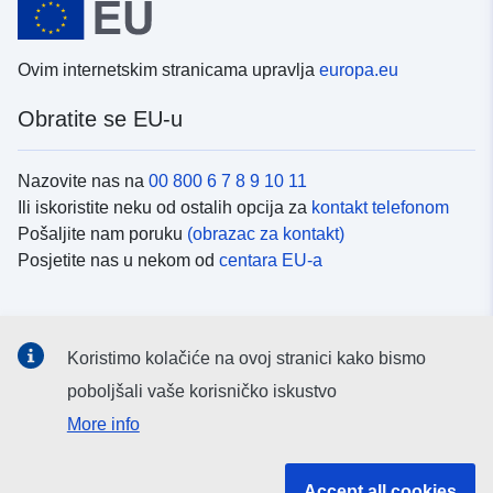
Ovim internetskim stranicama upravlja
europa.eu
Obratite se EU-u
Nazovite nas na
00 800 6 7 8 9 10 11
Ili iskoristite neku od ostalih opcija za
kontakt telefonom
Pošaljite nam poruku
(obrazac za kontakt)
Posjetite nas u nekom od
centara EU-a
Društvene mreže
Koristimo kolačiće na ovoj stranici kako bismo
Potražite kanale EU-a na
društvenim mrežama
poboljšali vaše korisničko iskustvo
More info
Institucije i tijela EU-
Accept all cookies