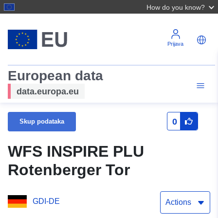
How do you know?
Prijava
European data
data.europa.eu
0
Skup podataka
WFS INSPIRE PLU
Rotenberger Tor
GDI-DE
Actions