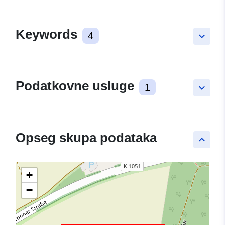
Keywords
4
keyboard_arrow_down
Podatkovne usluge
1
keyboard_arrow_down
Opseg skupa podataka
keyboard_arrow_up
+
−