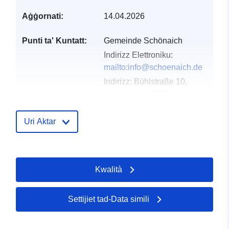
Aġġornati:
14.04.2026
Punti ta' Kuntatt:
Gemeinde Schönaich
Indirizz Elettroniku:
mailto:info@schoenaich.de
Indirizz:
Bühlstraße 10,
Schönaich, 71101,
Deutschland
URL:
Uri Aktar
http://www.schoenaich.de
Reġistru tal-
Miżjud ma’ data.europa.eu:
Kwalità
Katalgu:
21 February 2026
Aġġornat fuq data.europa.eu:
25 July 2026
Settijiet tad-Data simili
Spazjali:
Koordinati:
[ [ 9.0827944,