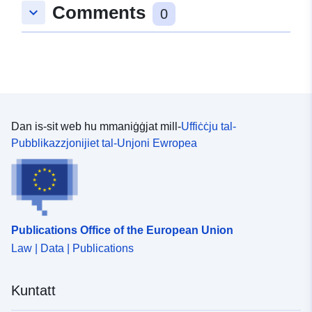
Comments
keyboard_arrow_down
48.6643397 ], [ 9.0849931,
0
48.6643397 ], [ 9.0849931,
48.6632776 ], [ 9.0827944,
48.6632776 ], [ 9.0827944,
48.6643397 ] ]
Tip:
Polygon
Dan is-sit web hu mmaniġġjat mill-
Uffiċċju tal-
Jikkonforma ma':
Riżorsa:
Pubblikazzjonijiet tal-Unjoni Ewropea
http://data.europa.eu/eli/reg/2009/
uriRef:
http://data.europa.eu/88u/dataset
61b8-4341-9eb0-1c3e68e82331
Publications Office of the European Union
Law | Data | Publications
Kuntatt