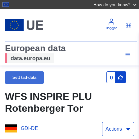
How do you know?
Illoggjar
European data
data.europa.eu
0
Sett tad-data
WFS INSPIRE PLU
Rotenberger Tor
GDI-DE
Actions