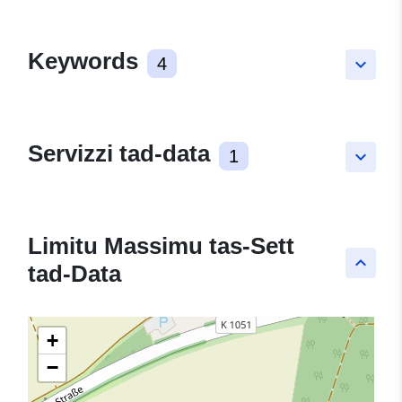
Keywords
4
keyboard_arrow_down
Servizzi tad-data
1
keyboard_arrow_down
Limitu Massimu tas-Sett
keyboard_arrow_up
tad-Data
+
−