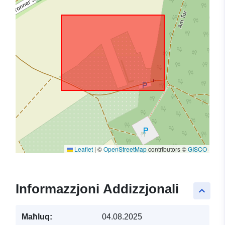
Leaflet
|
©
OpenStreetMap
contributors ©
GISCO
Informazzjoni Addizzjonali
keyboard_arrow_up
Maħluq:
04.08.2025