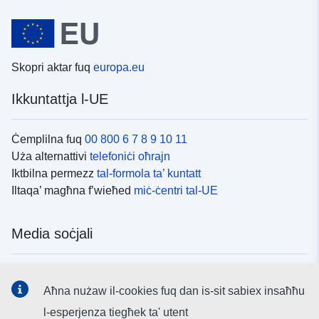
Skopri aktar fuq
europa.eu
Ikkuntattja l-UE
Ċemplilna fuq
00 800 6 7 8 9 10 11
Uża alternattivi
telefoniċi oħrajn
Iktbilna permezz
tal-formola ta’ kuntatt
Iltaqa’ magħna f’wieħed
miċ-ċentri tal-UE
Media soċjali
Fittex mezzi
tal-media soċjali tal-UE
Aħna nużaw il-cookies fuq dan is-sit sabiex insaħħu
l-esperjenza tiegħek ta' utent