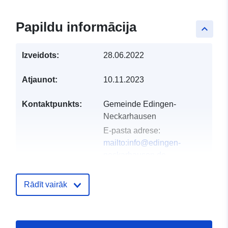
Papildu informācija
keyboard_arrow_up
Izveidots:
28.06.2022
Atjaunot:
10.11.2023
Kontaktpunkts:
Gemeinde Edingen-
Neckarhausen
E-pasta adrese:
mailto:info@edingen-
neckarhausen.de
Adrese:
Hauptstraße 60,
Edingen-Neckarhausen,
Rādīt vairāk
68535, Deutschland
URL:
http://www.edingen-
neckarhausen.de