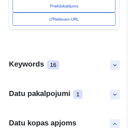
Priekšskatījums
Piekļuves URL
Keywords
16
keyboard_arrow_down
Datu pakalpojumi
1
keyboard_arrow_down
Datu kopas apjoms
keyboard_arrow_up