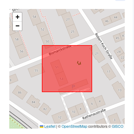
+
−
Leaflet
|
©
OpenStreetMap
contributors ©
GISCO