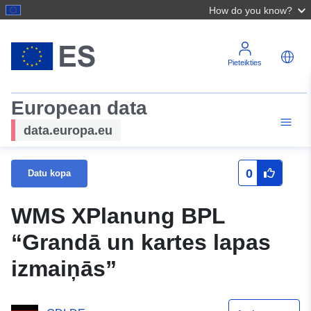
How do you know?
Pieteikties
European data
data.europa.eu
0
Datu kopa
WMS XPlanung BPL
“Grandā un kartes lapas
izmaiņās”