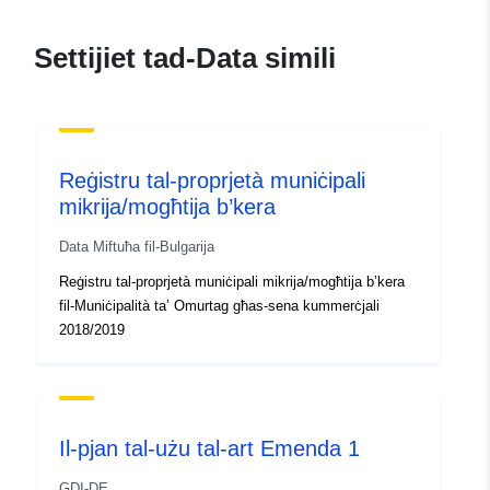
mailto:s.devriendt@vmm.be
Settijiet tad-Data simili
Punti ta' Kuntatt:
Vlaamse
Milieumaatschappij
Indirizz Elettroniku:
mailto:info@vmm.be
URL:
Reġistru tal-proprjetà muniċipali
https://vmm.vlaanderen.be
mikrija/mogħtija b’kera
Data Miftuħa fil-Bulgarija
Reġistru tal-
Miżjud ma’ data.europa.eu:
Reġistru tal-proprjetà muniċipali mikrija/mogħtija b’kera
Katalgu:
28 July 2026
fil-Muniċipalità ta’ Omurtag għas-sena kummerċjali
Aġġornat fuq data.europa.eu:
2018/2019
29 July 2026
Spazjali:
Koordinati:
[ [ 2.54, 51.51 ], [
5.92, 51.51 ], [ 5.92, 50.67 ], [
Il-pjan tal-użu tal-art Emenda 1
2.54, 50.67 ], [ 2.54, 51.51 ] ]
Tip:
Polygon
GDI-DE