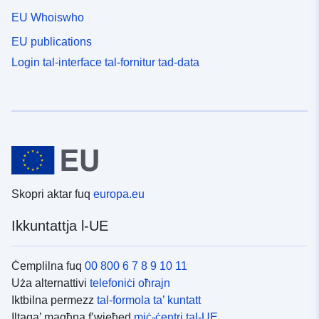
EU Whoiswho
EU publications
Login tal-interface tal-fornitur tad-data
Skopri aktar fuq
europa.eu
Ikkuntattja l-UE
Ċemplilna fuq
00 800 6 7 8 9 10 11
Uża alternattivi
telefoniċi oħrajn
Iktbilna permezz
tal-formola ta’ kuntatt
Iltaqa’ magħna f’wieħed
miċ-ċentri tal-UE