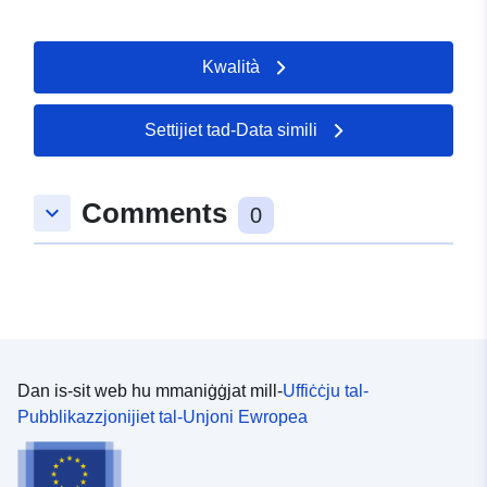
Kwalità
Settijiet tad-Data simili
Comments
keyboard_arrow_down
0
Dan is-sit web hu mmaniġġjat mill-
Uffiċċju tal-
Pubblikazzjonijiet tal-Unjoni Ewropea