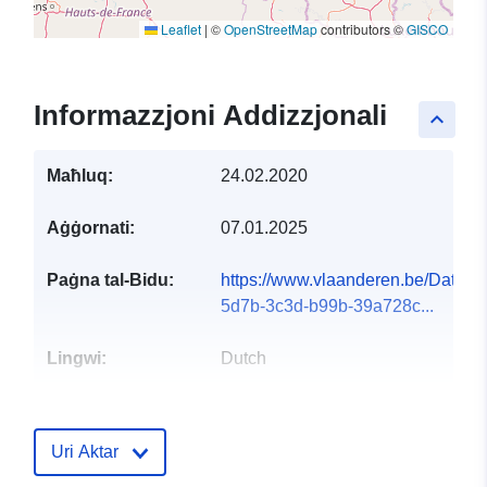
Leaflet
|
©
OpenStreetMap
contributors ©
GISCO
Informazzjoni Addizzjonali
keyboard_arrow_up
Maħluq:
24.02.2020
Aġġornati:
07.01.2025
Paġna tal-Bidu:
https://www.vlaanderen.be/DataC
5d7b-3c3d-b99b-39a728c...
Lingwi:
Dutch
Pubblikatur:
Vlaamse Milieu
Maatschappij
Uri Aktar
Indirizz Elettroniku: