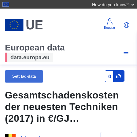
How do you know?
Illoggjar
European data
data.europa.eu
0
Sett tad-data
Gesamtschadenskosten
der neuesten Techniken
(2017) in €/GJ
Wärmebereitstellung