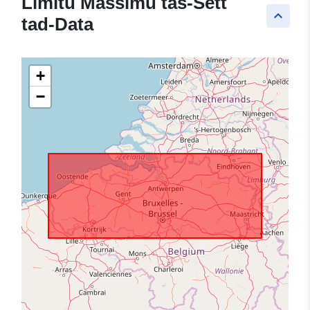
Limitu Massimu tas-Sett
keyboard_arrow_up
tad-Data
+
−