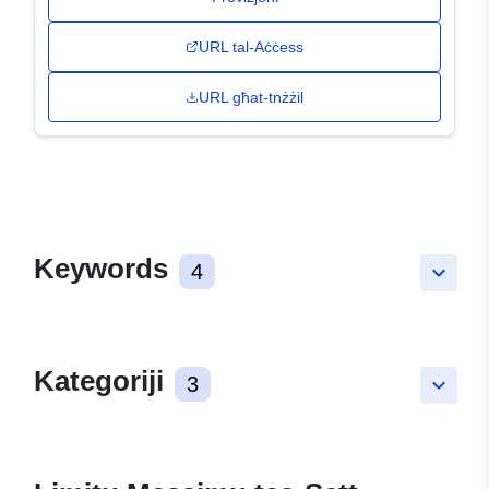
URL tal-Aċċess
URL għat-tnżżil
Keywords
4
keyboard_arrow_down
Kategoriji
3
keyboard_arrow_down