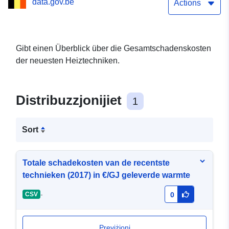
data.gov.be
Actions
Gibt einen Überblick über die Gesamtschadenskosten
der neuesten Heiztechniken.
Distribuzzjonijiet
1
Sort
Totale schadekosten van de recentste
technieken (2017) in €/GJ geleverde warmte
-
CSV
0
Previżjoni