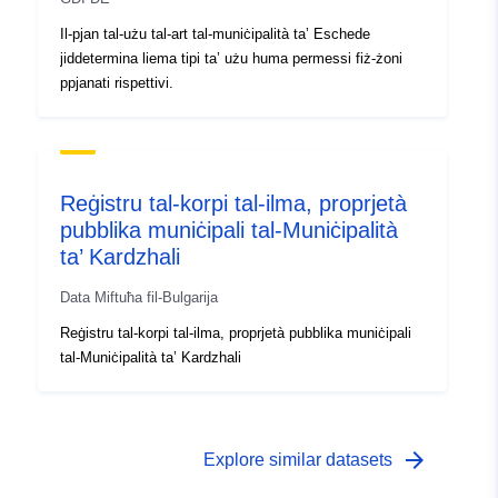
Il-pjan tal-użu tal-art tal-muniċipalità ta’ Eschede
Identifikaturi:
7ae4bab8-dc94-48f5-a883-
jiddetermina liema tipi ta’ użu huma permessi fiż-żoni
4e3540c1f488
ppjanati rispettivi.
uriRef:
http://data.europa.eu/88u/dataset
dc94-48f5-a883-4e3540c1f488
Reġistru tal-korpi tal-ilma, proprjetà
Drittijiet ta'
public
pubblika muniċipali tal-Muniċipalità
Aċċess:
ta’ Kardzhali
Data Miftuħa fil-Bulgarija
Reġistru tal-korpi tal-ilma, proprjetà pubblika muniċipali
tal-Muniċipalità ta’ Kardzhali
arrow_forward
Explore similar datasets