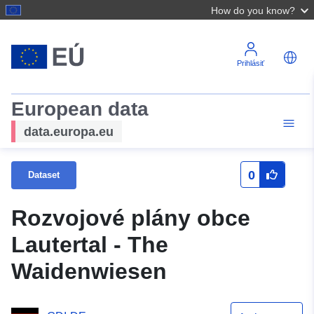
How do you know?
Prihlásiť
European data
data.europa.eu
0
Dataset
Rozvojové plány obce
Lautertal - The
Waidenwiesen