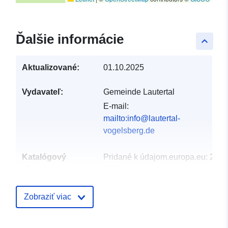
Ďalšie informácie
keyboard_arrow_up
Aktualizované:
01.10.2025
Vydavateľ:
Gemeinde Lautertal
E-mail:
mailto:info@lautertal-
vogelsberg.de
Katalógový
Pridané k údajom.europa.eu:
24 J
záznam:
2026
Aktualizované na základe údajov.
25 July 2026
Zobraziť viac
Zemepisné
Súradnice:
[ [ 9.28159,