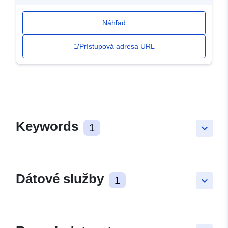
Náhľad
Prístupová adresa URL
Keywords
1
keyboard_arrow_down
Dátové služby
1
keyboard_arrow_down