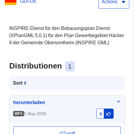
GDI-DE
(XPlanGML 5.0.1) (INSPIRE
Actions
GML)
INSPIRE-Dienst für den Bebauungsplan Dienst
(XPlanGML 5.0.1) für den Plan Gewerbegebiet Häcker
II der Gemeinde Obersontheim (INSPIRE GML)
Distributionen
1
Sort
herunterladen
5 May 2026
WFS
0
Zugriff