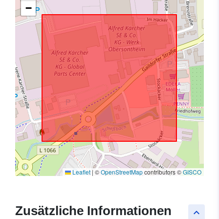
−
Leaflet
|
©
OpenStreetMap
contributors ©
GISCO
Zusätzliche Informationen
keyboard_arrow_up