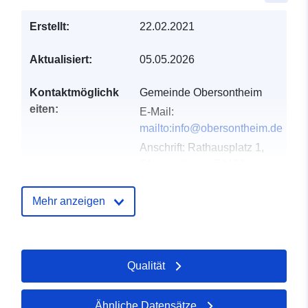
Erstellt:
22.02.2021
Aktualisiert:
05.05.2026
Kontaktmöglichk
Gemeinde Obersontheim
eiten:
E-Mail:
mailto:info@obersontheim.de
Anschrift:
Rathausplatz 1,
Obersontheim, 74423,
Deutschland
URL:
Mehr anzeigen
http://www.obersontheim.de
Verzeichnis der
Zu data.europa.eu hinzugefügt:
Qualität
Kataloge:
21 February 2026
Aktualisiert auf data.europa.eu:
16 May 2026
Ähnliche Datensätze