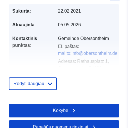
Sukurta:
22.02.2021
Atnaujinta:
05.05.2026
Kontaktinis
Gemeinde Obersontheim
punktas:
El. paštas:
mailto:info@obersontheim.de
Adresas:
Rathausplatz 1,
Obersontheim, 74423,
Deutschland
URL:
Rodyti daugiau
http://www.obersontheim.de
Katalogo įrašas:
Pridėta prie duomenų.europa.eu:
2
Kokybė
2026
Atnaujinta informacija apie duome
16 May 2026
Panašūs duomenų rinkiniai