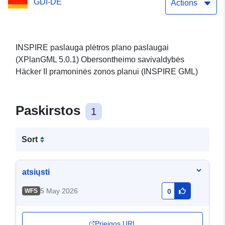
GDI-DE
(XPlanGML 5.0.1) (INSPIRE
Actions
GML)
INSPIRE paslauga plėtros plano paslaugai
(XPlanGML 5.0.1) Obersontheimo savivaldybės
Häcker II pramoninės zonos planui (INSPIRE GML)
Paskirstos
1
Sort
atsiųsti
5 May 2026
WFS
0
Prieigos URL