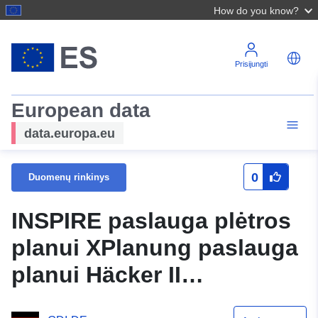
How do you know?
Prisijungti
European data
data.europa.eu
0
Duomenų rinkinys
INSPIRE paslauga plėtros
planui XPlanung paslauga
planui Häcker II
pramoniniam parkui