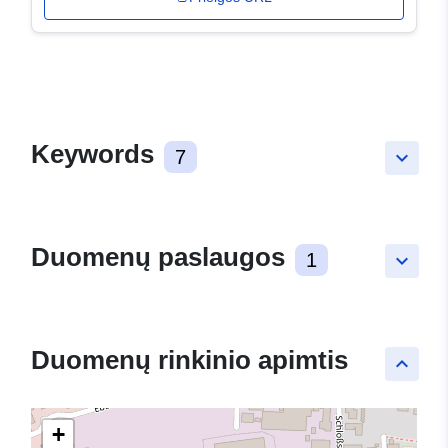
Keywords
7
keyboard_arrow_down
Duomenų paslaugos
1
keyboard_arrow_down
Duomenų rinkinio apimtis
keyboard_arrow_up
+