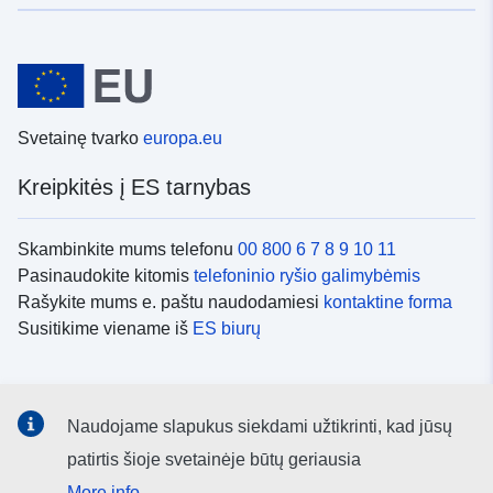
Svetainę tvarko
europa.eu
Kreipkitės į ES tarnybas
Skambinkite mums telefonu
00 800 6 7 8 9 10 11
Pasinaudokite kitomis
telefoninio ryšio galimybėmis
Rašykite mums e. paštu naudodamiesi
kontaktine forma
Susitikime viename iš
ES biurų
Socialiniai tinklai
Naudojame slapukus siekdami užtikrinti, kad jūsų
ES
socialinių tinklų kanalai
patirtis šioje svetainėje būtų geriausia
More info