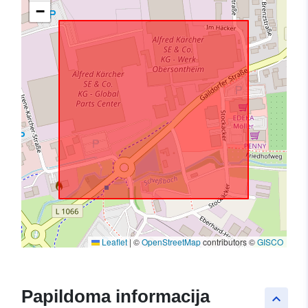
−
Leaflet
|
©
OpenStreetMap
contributors ©
GISCO
Papildoma informacija
keyboard_arrow_up