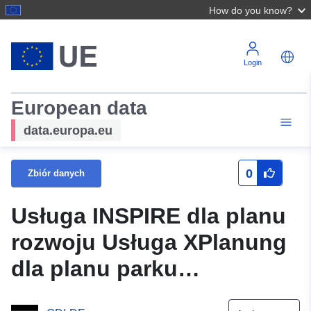
How do you know?
Login
European data
data.europa.eu
0
Zbiór danych
Usługa INSPIRE dla planu
rozwoju Usługa XPlanung
dla planu parku
przemysłowego Häcker II