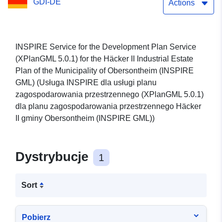
GDI-DE
(XPlanGML 5.0.1) (INSPIRE
Actions
GML)
INSPIRE Service for the Development Plan Service
(XPlanGML 5.0.1) for the Häcker II Industrial Estate
Plan of the Municipality of Obersontheim (INSPIRE
GML) (Usługa INSPIRE dla usługi planu
zagospodarowania przestrzennego (XPlanGML 5.0.1)
dla planu zagospodarowania przestrzennego Häcker
II gminy Obersontheim (INSPIRE GML))
Dystrybucje
1
Sort
Pobierz