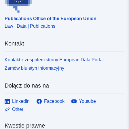
uriRef:
http://data.europa.eu/88u/dataset
e41a-4da7-b39d-aae8a16fd248
Publications Office of the European Union
Law | Data | Publications
Kontakt
Kontakt z zespołem strony European Data Portal
Zamów biuletyn informacyjny
Dołącz do nas na
LinkedIn
Facebook
Youtube
Other
Kwestie prawne