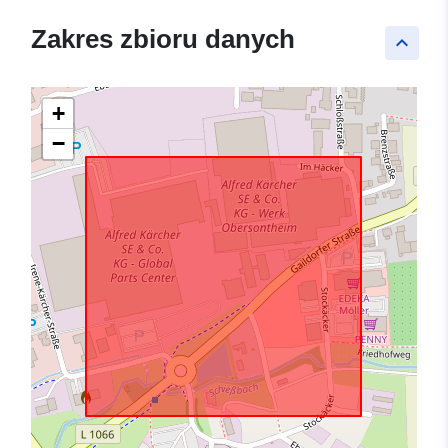
Zakres zbioru danych
keyboard_arrow_up
+
−