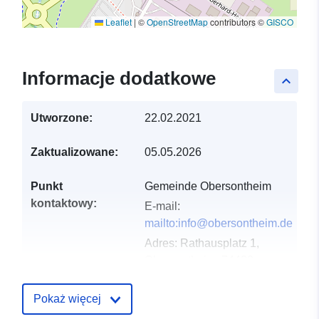
Leaflet
|
©
OpenStreetMap
contributors ©
GISCO
Informacje dodatkowe
keyboard_arrow_up
Utworzone:
22.02.2021
Zaktualizowane:
05.05.2026
Punkt
Gemeinde Obersontheim
kontaktowy:
E-mail:
mailto:info@obersontheim.de
Adres:
Rathausplatz 1,
Obersontheim, 74423,
Deutschland
URL:
Pokaż więcej
http://www.obersontheim.de