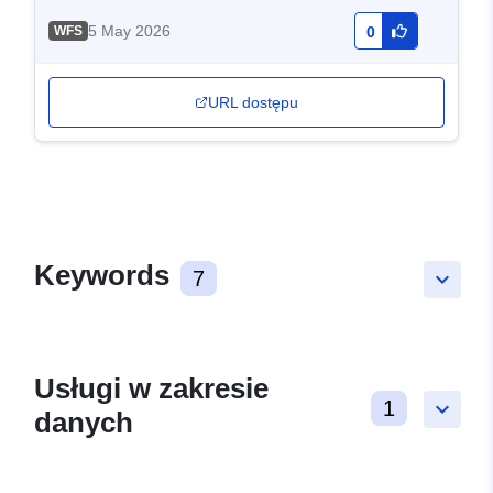
5 May 2026
WFS
0
URL dostępu
Keywords
7
keyboard_arrow_down
Usługi w zakresie
1
keyboard_arrow_down
danych