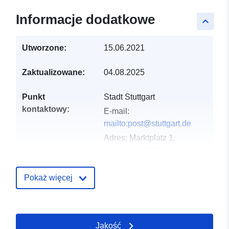
Informacje dodatkowe
keyboard_arrow_up
Utworzone:
15.06.2021
Zaktualizowane:
04.08.2025
Punkt
Stadt Stuttgart
kontaktowy:
E-mail:
mailto:post@stuttgart.de
Adres:
Marktplatz 1,
Stuttgart, 70173,
Deutschland
URL:
http://www.stuttgart.de
Pokaż więcej
Zapis katalogu:
Dodany do data.europa.eu:
24
January 2026
Jakość