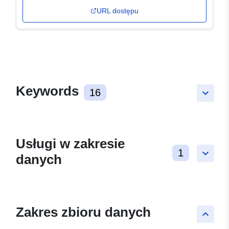
URL dostępu
Keywords
16
keyboard_arrow_down
Usługi w zakresie
1
keyboard_arrow_down
danych
Zakres zbioru danych
keyboard_arrow_up