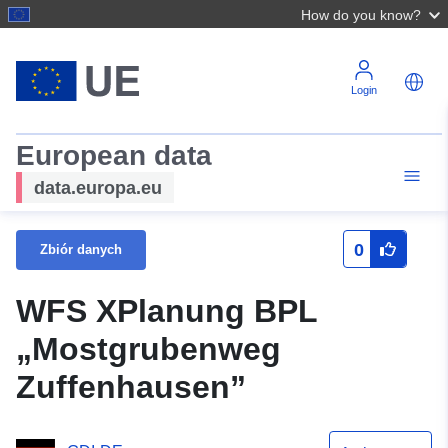
How do you know?
Login
European data
data.europa.eu
0
Zbiór danych
WFS XPlanung BPL
„Mostgrubenweg
Zuffenhausen”