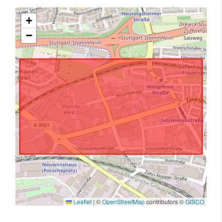
+
−
Leaflet
|
©
OpenStreetMap
contributors ©
GISCO