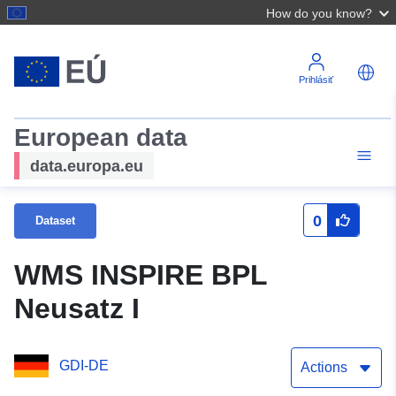
How do you know?
Prihlásiť
European data
data.europa.eu
0
Dataset
WMS INSPIRE BPL
Neusatz I
GDI-DE
Actions