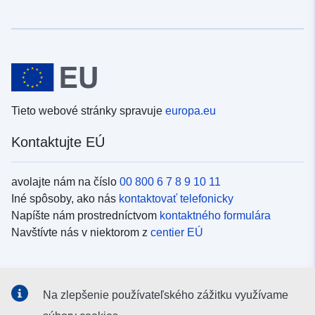
Tieto webové stránky spravuje
europa.eu
Kontaktujte EÚ
avolajte nám na číslo
00 800 6 7 8 9 10 11
Iné spôsoby, ako nás
kontaktovať telefonicky
Napíšte nám prostredníctvom
kontaktného formulára
Navštívte nás v niektorom z
centier EÚ
Sociálne médiá
Na zlepšenie používateľského zážitku využívame
Kanály EÚ na
sociálnych médiách