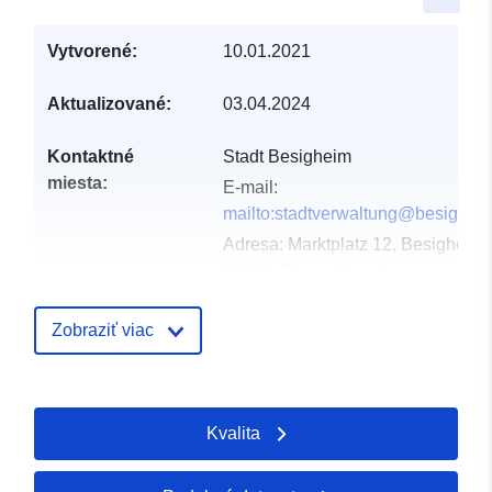
Vytvorené:
10.01.2021
Aktualizované:
03.04.2024
Kontaktné
Stadt Besigheim
miesta:
E-mail:
mailto:stadtverwaltung@besighei
Adresa:
Marktplatz 12, Besigheim,
74354, Deutschland
Adresa URL:
http://www.besighei
Zobraziť viac
Katalógový
Pridané k údajom.europa.eu:
21 F
záznam:
2026
Aktualizované na základe údajov.
Kvalita
25 July 2026