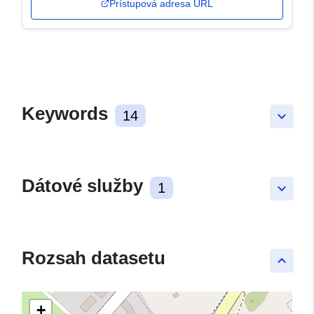
Prístupová adresa URL
Keywords
14
keyboard_arrow_down
Dátové služby
1
keyboard_arrow_down
Rozsah datasetu
keyboard_arrow_up
+