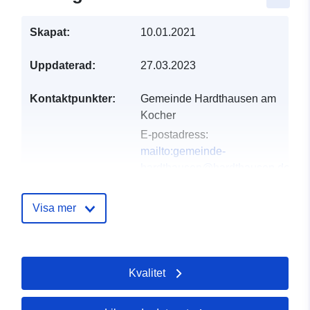
Skapat:
10.01.2021
Uppdaterad:
27.03.2023
Kontaktpunkter:
Gemeinde Hardthausen am
Kocher
E-postadress:
mailto:gemeinde-
hardthausen@hardthausen.de
Adress:
Lampoldshauser
Straße 8, Hardthausen am
Visa mer
Kocher, 74239, Deutschland
Webbadress:
http://www.hardthausen.de
Kvalitet
Katalogregister:
Läggs till i data.europa.eu:
21
February 2026