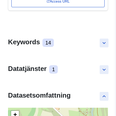
Access URL
Keywords
14
keyboard_arrow_down
Datatjänster
1
keyboard_arrow_down
Datasetsomfattning
keyboard_arrow_up
+