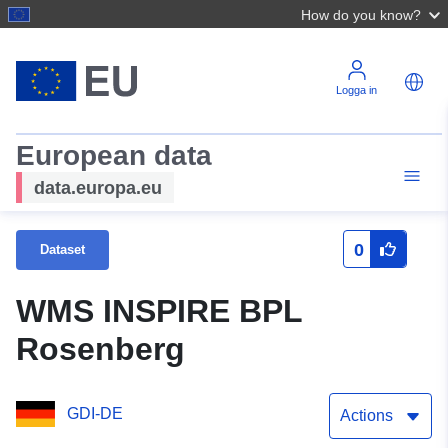
How do you know?
Logga in
European data
data.europa.eu
0
Dataset
WMS INSPIRE BPL
Rosenberg
GDI-DE
Actions