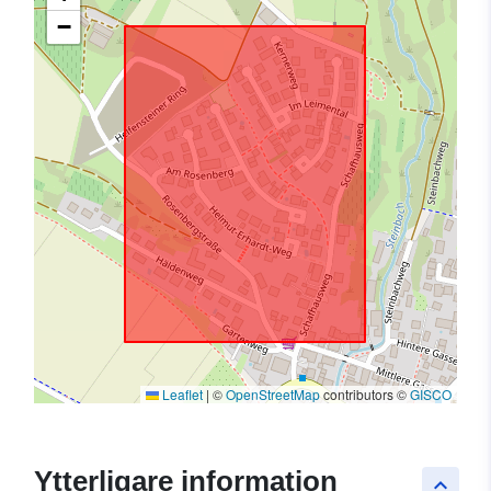
−
Leaflet
|
©
OpenStreetMap
contributors ©
GISCO
Ytterligare information
keyboard_arrow_up