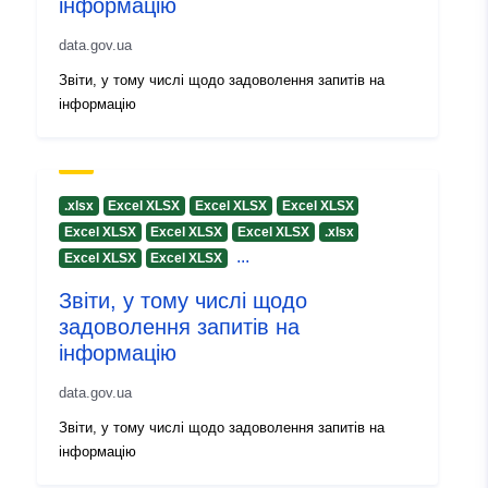
інформацію
uriRef:
http://data.europa.eu/88u/dataset/
43d4-411e-bae1-b0faf0ab4536
data.gov.ua
Звіти, у тому числі щодо задоволення запитів на
Informácie o
1.0
інформацію
verzii:
.xlsx
Excel XLSX
Excel XLSX
Excel XLSX
Excel XLSX
Excel XLSX
Excel XLSX
.xlsx
...
Excel XLSX
Excel XLSX
Звіти, у тому числі щодо
задоволення запитів на
інформацію
data.gov.ua
Звіти, у тому числі щодо задоволення запитів на
інформацію