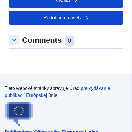
Kvalita
Podobné datasety
Comments
keyboard_arrow_down
0
Tieto webové stránky spravuje Úrad
pre vydávanie
publikácií Európskej únie