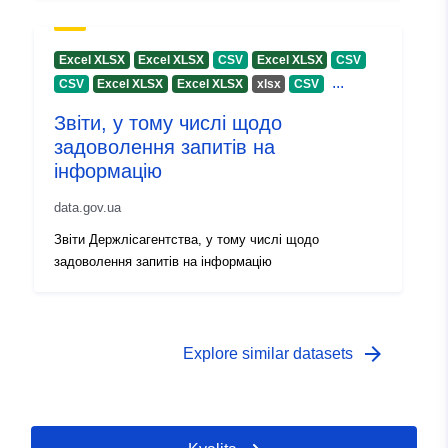
Excel XLSX
Excel XLSX
CSV
Excel XLSX
CSV
...
CSV
Excel XLSX
Excel XLSX
хlsx
CSV
Звіти, у тому числі щодо
задоволення запитів на
інформацію
data.gov.ua
Звіти Держлісагентства, у тому числі щодо
задоволення запитів на інформацію
arrow_forward
Explore similar datasets