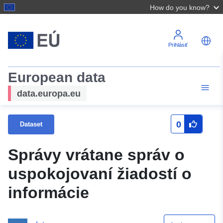
How do you know?
Prihlásiť
European data
data.europa.eu
0
Dataset
Správy vrátane správ o
uspokojovaní žiadostí o
informácie