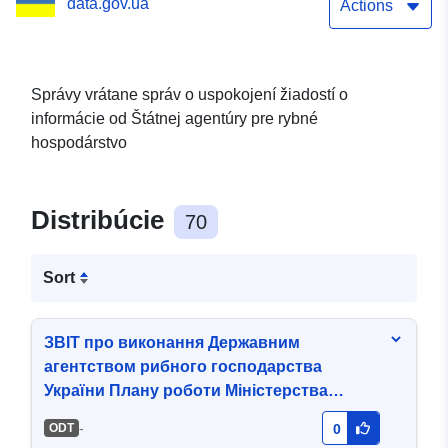
data.gov.ua
Actions
Správy vrátane správ o uspokojení žiadostí o
informácie od Štátnej agentúry pre rybné
hospodárstvo
Distribúcie
70
Sort
ЗВІТ про виконання Державним
агентством рибного господарства
України Плану роботи Міністерства
аграрної політики та продовольства
-
ODT
0
України за 2018 рік