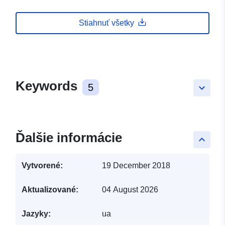
Stiahnuť všetky
Keywords
5
keyboard_arrow_down
Ďalšie informácie
keyboard_arrow_up
Vytvorené:
19 December 2018
Aktualizované:
04 August 2026
Jazyky:
ua