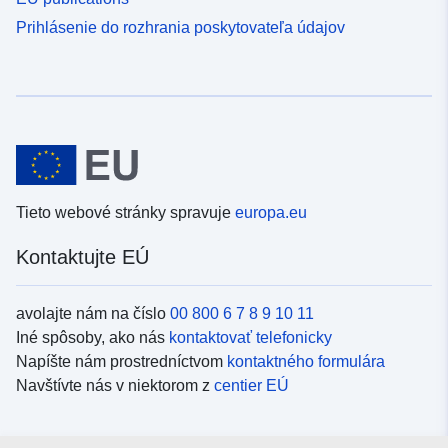
Prihlásenie do rozhrania poskytovateľa údajov
Tieto webové stránky spravuje
europa.eu
Kontaktujte EÚ
avolajte nám na číslo
00 800 6 7 8 9 10 11
Iné spôsoby, ako nás
kontaktovať telefonicky
Napíšte nám prostredníctvom
kontaktného formulára
Navštívte nás v niektorom z
centier EÚ
Sociálne médiá