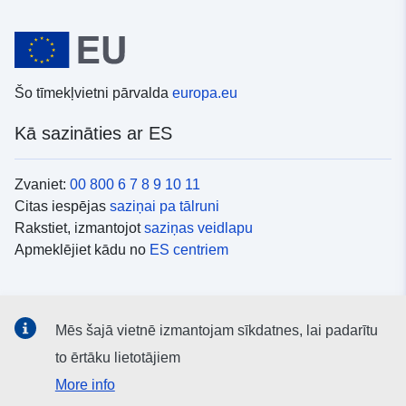
Šo tīmekļvietni pārvalda
europa.eu
Kā sazināties ar ES
Zvaniet:
00 800 6 7 8 9 10 11
Citas iespējas
saziņai pa tālruni
Rakstiet, izmantojot
saziņas veidlapu
Apmeklējiet kādu no
ES centriem
Sociālie mediji
Mēs šajā vietnē izmantojam sīkdatnes, lai padarītu
ES konti
sociālajos medijos
to ērtāku lietotājiem
More info