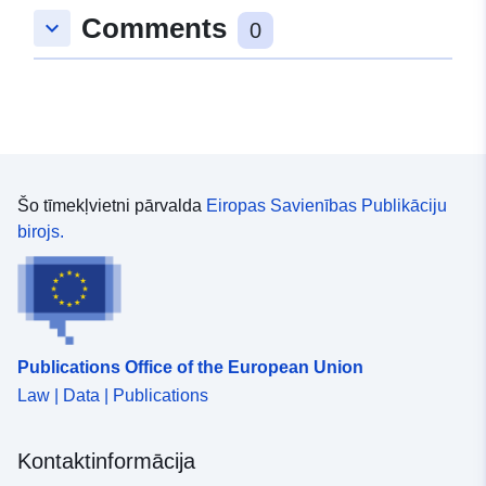
Comments
keyboard_arrow_down
50.903921 ], [ 9.988631,
0
50.466964 ], [ 9.594242,
50.466964 ], [ 9.594242,
50.903921 ] ]
Tips:
Polygon
uriRef:
http://data.europa.eu/88u/dataset
Šo tīmekļvietni pārvalda
Eiropas Savienības Publikāciju
6f2a-d7c4-66ea-763ef23710e7
birojs.
Publications Office of the European Union
Law | Data | Publications
Kontaktinformācija