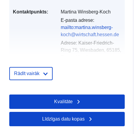
Kontaktpunkts:
Martina Winsberg-Koch
E-pasta adrese:
mailto:martina.winsberg-
koch@wirtschaft.hessen.de
Adrese:
Kaiser-Friedrich-
Ring 75, Wiesbaden, 65185,
Deutschland
URL:
http://www.mapbender.org
Rādīt vairāk
Kataloga
Pievienots data.europa.eu:
21 Feb
ieraksts:
2026
Kvalitāte
Jaunākā informācija par Data.euro
25 July 2026
Līdzīgas datu kopas
Ģeogrāfiskā
Koordinātes:
[ [ 9.594242,
atrašanās vieta:
50.903921 ], [ 9.988631,