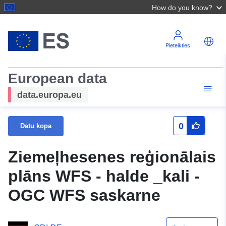
How do you know?
Pieteikties
European data
data.europa.eu
0
Datu kopa
Ziemeļhesenes reģionālais
plāns WFS - halde _kali -
OGC WFS saskarne