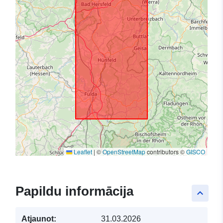
Leaflet
|
©
OpenStreetMap
contributors ©
GISCO
Papildu informācija
keyboard_arrow_up
Atjaunot:
31.03.2026