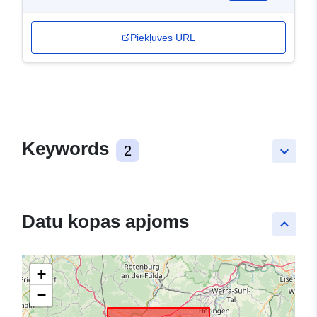
Piekļuves URL
Keywords
2
keyboard_arrow_down
Datu kopas apjoms
keyboard_arrow_up
+
−