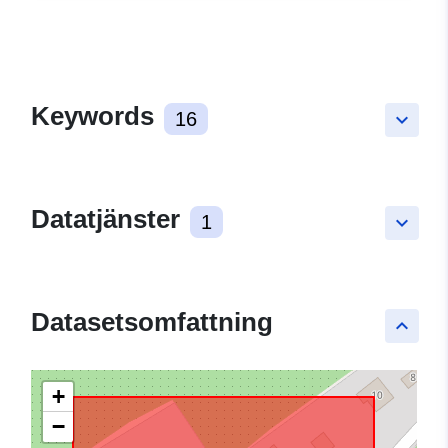
Keywords
16
keyboard_arrow_down
Datatjänster
1
keyboard_arrow_down
Datasetsomfattning
keyboard_arrow_up
+
−