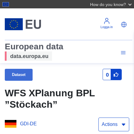
How do you know?
Logga in
European data
data.europa.eu
0
Dataset
WFS XPlanung BPL
”Stöckach”
GDI-DE
Actions