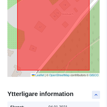
Leaflet
|
©
OpenStreetMap
contributors ©
GISCO
Ytterligare information
keyboard_arrow_up