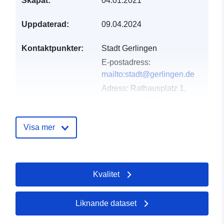
Skapat:
04.01.2021
Uppdaterad:
09.04.2024
Kontaktpunkter:
Stadt Gerlingen
E-postadress:
mailto:stadt@gerlingen.de
Adress:
Rathausplatz 1,
Gerlingen, 70839,
Deutschland
Webbadress:
Visa mer
http://www.gerlingen.de
Katalogregister:
Läggs till i data.europa.eu:
25
Kvalitet
June 2022
Uppdaterad på data.europa.eu:
25 July 2026
Liknande dataset