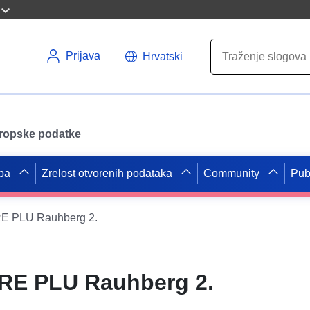
Prijava
Hrvatski
uropske podatke
pa
Zrelost otvorenih podataka
Community
Pub
E PLU Rauhberg 2.
RE PLU Rauhberg 2.