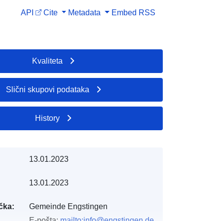
API
Cite
Metadata
Embed
RSS
Kvaliteta
Slični skupovi podataka
History
13.01.2023
13.01.2023
čka:
Gemeinde Engstingen
E-pošta:
mailto:info@engstingen.de