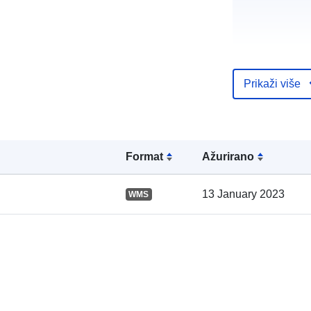
Prikaži više
Kataloški
registar:
Formаt
Ažurirano
Prostorno:
13 January 2023
WMS