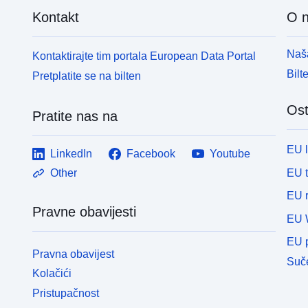
Kontakt
O 
Naša
Kontaktirajte tim portala European Data Portal
Bilt
Pretplatite se na bilten
Ost
Pratite nas na
EU 
LinkedIn
Facebook
Youtube
EU 
Other
EU r
Pravne obavijesti
EU 
EU p
Pravna obavijest
Suče
Kolačići
Pristupačnost