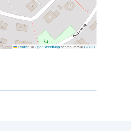
Leaflet
|
©
OpenStreetMap
contributors ©
GISCO