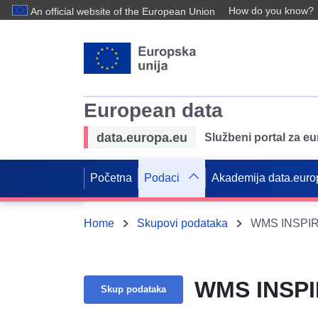
How do you know?
An official website of the European Union
European data
data.europa.eu
Službeni portal za e
Početna
Podaci
Akademija data.euro
Home
Skupovi podataka
WMS INSPIR
WMS INSPI
Skup podataka