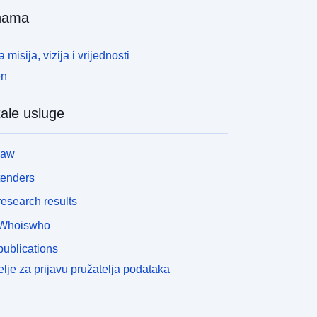
nama
 misija, vizija i vrijednosti
en
ale usluge
law
tenders
esearch results
Whoiswho
ublications
lje za prijavu pružatelja podataka