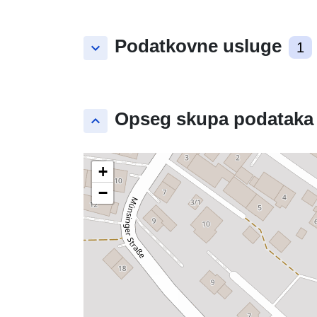
Podatkovne usluge
keyboard_arrow_down
1
Opseg skupa podataka
keyboard_arrow_up
+
−