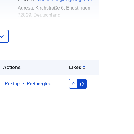
Adresa:
Kirchstraße 6, Engstingen,
72829, Deutschland
URL:
http://www.engstingen.de
Dodano u data.europa.eu:
19 January
2026
Ažurirano na temelju podataka.europa.eu:
25 July 2026
Actions
Likes
Koordinate:
[ [ 9.3306981,
Pristup
Pretpregled
0
48.4037235 ], [ 9.3313546,
48.4037235 ], [ 9.3313546,
48.4034375 ], [ 9.3306981,
48.4034375 ], [ 9.3306981,
48.4037235 ] ]
Tip:
Polygon