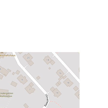
http://data.europa.eu/88u/dataset/7b
db5c4c-42ac-47f1-a8b0-
b17c6e563b63