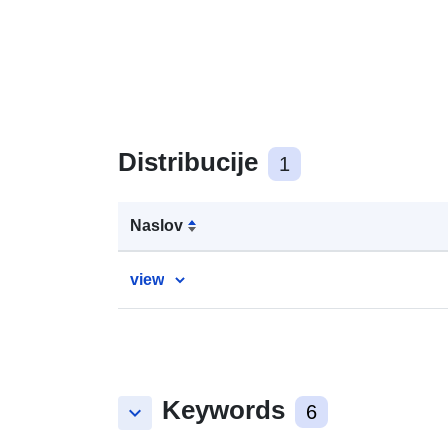
Distribucije
1
Naslov
view
Keywords
keyboard_arrow_down
6