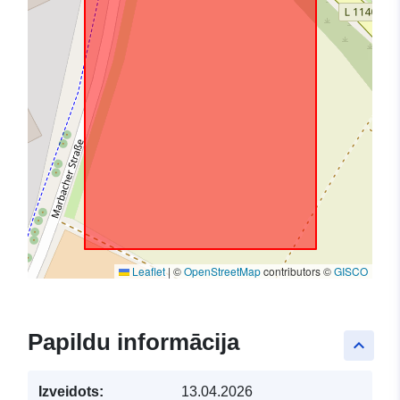
Leaflet
|
©
OpenStreetMap
contributors ©
GISCO
Papildu informācija
keyboard_arrow_up
Izveidots:
13.04.2026