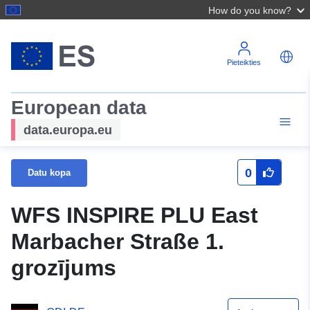
How do you know?
Pieteikties
European data
data.europa.eu
0
Datu kopa
WFS INSPIRE PLU East
Marbacher Straße 1.
grozījums