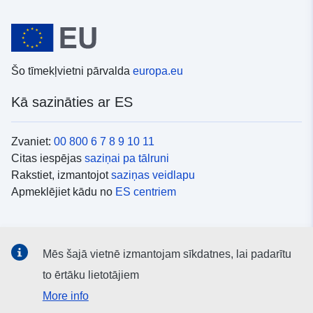
Šo tīmekļvietni pārvalda
europa.eu
Kā sazināties ar ES
Zvaniet:
00 800 6 7 8 9 10 11
Citas iespējas
saziņai pa tālruni
Rakstiet, izmantojot
saziņas veidlapu
Apmeklējiet kādu no
ES centriem
Sociālie mediji
Mēs šajā vietnē izmantojam sīkdatnes, lai padarītu
ES konti
sociālajos medijos
to ērtāku lietotājiem
More info