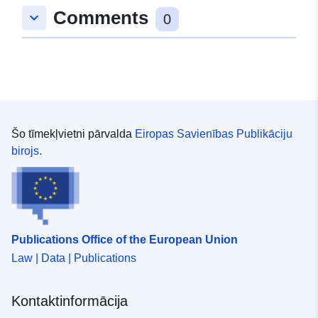
Comments
keyboard_arrow_down
48.8750811 ], [ 9.2817619,
0
48.873902 ], [ 9.2803723,
48.873902 ], [ 9.2803723,
48.8750811 ] ]
Tips:
Polygon
Atbilst:
Avoti:
Šo tīmekļvietni pārvalda
Eiropas Savienības Publikāciju
http://data.europa.eu/eli/reg/2009/
birojs.
uriRef:
http://data.europa.eu/88u/dataset/
8b23-485d-9e61-3ffcb857e7f7
Publications Office of the European Union
Law | Data | Publications
Kontaktinformācija