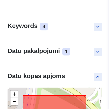
Keywords
4
keyboard_arrow_down
Datu pakalpojumi
1
keyboard_arrow_down
Datu kopas apjoms
keyboard_arrow_up
+
−