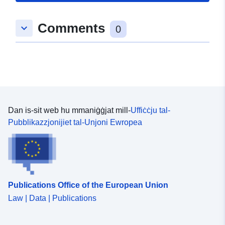
Spazjali:
Koordinati:
[ [ 7.8148637,
48.5704056 ], [ 7.815513,
Comments
keyboard_arrow_down
48.5704056 ], [ 7.815513,
0
48.5699128 ], [ 7.8148637,
48.5699128 ], [ 7.8148637,
48.5704056 ] ]
Tip:
Polygon
Jikkonforma ma':
Riżorsa:
Dan is-sit web hu mmaniġġjat mill-
Uffiċċju tal-
http://data.europa.eu/eli/reg/2009/
Pubblikazzjonijiet tal-Unjoni Ewropea
uriRef:
http://data.europa.eu/88u/dataset
8eac-4fbc-a776-a04889fcb00a
Publications Office of the European Union
Law | Data | Publications