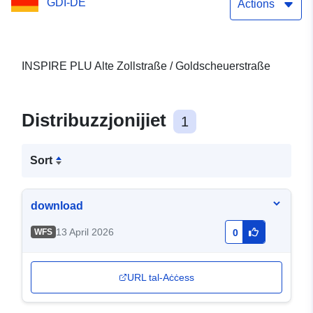
GDI-DE
Actions
INSPIRE PLU Alte Zollstraße / Goldscheuerstraße
Distribuzzjonijiet
1
Sort
download
13 April 2026
WFS
0
URL tal-Aċċess