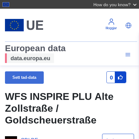
How do you know?
Illoggjar
European data
data.europa.eu
0
Sett tad-data
WFS INSPIRE PLU Alte
Zollstraße /
Goldscheuerstraße