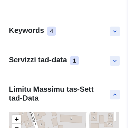
Keywords
4
keyboard_arrow_down
Servizzi tad-data
1
keyboard_arrow_down
Limitu Massimu tas-Sett
keyboard_arrow_up
tad-Data
+
−