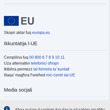
Skopri aktar fuq
europa.eu
Ikkuntattja l-UE
Ċemplilna fuq
00 800 6 7 8 9 10 11
Uża alternattivi
telefoniċi oħrajn
Iktbilna permezz
tal-formola ta’ kuntatt
Iltaqa’ magħna f’wieħed
miċ-ċentri tal-UE
Media soċjali
Fittex mezzi
tal-media soċjali tal-UE
Aħna nużaw il-cookies fuq dan is-sit sabiex insaħħu