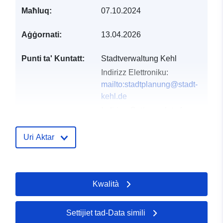
Maħluq:
07.10.2024
Aġġornati:
13.04.2026
Punti ta' Kuntatt:
Stadtverwaltung Kehl
Indirizz Elettroniku:
mailto:stadtplanung@stadt-
kehl.de
Indirizz:
Rathausplatz 1,
Kehl, 77694, Deutschland
URL:
http://www.kehl.de
Uri Aktar
Reġistru tal-
Miżjud ma’ data.europa.eu:
Katalgu:
21 February 2026
Kwalità
Aġġornat fuq data.europa.eu:
25 July 2026
Settijiet tad-Data simili