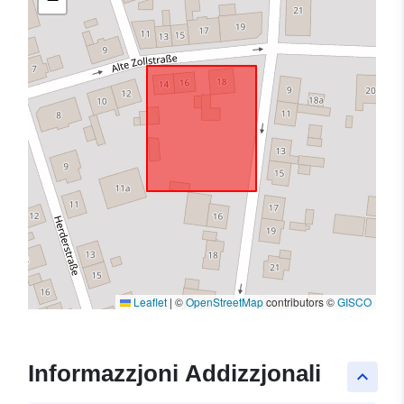
Leaflet
|
©
OpenStreetMap
contributors ©
GISCO
Informazzjoni Addizzjonali
keyboard_arrow_up