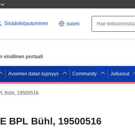
Sisäänkirjautuminen
suomi
virallinen portaali
Avoimen datan kypsyys
Community
Julkaisut
 Bühl, 19500516
E BPL Bühl, 19500516