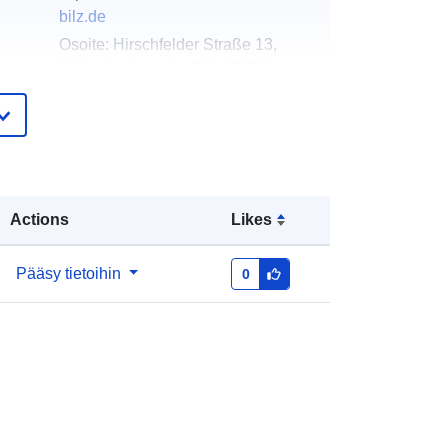
bilz.de
Osoite:
Hirschfelder Straße 13,
Michelbach an der Bilz, 74544,
Deutschland
URL-osoite:
http://www.michelbach-
bilz.de
eloa
Lisätty dataan.europa.eu:
24
Actions
Likes
teri:
February 2024
Päivitetty data.europa.eu:
25 July
2026
Pääsy tietoihin
0
Koordinaatit:
[ [ 9.7588287,
49.0698448 ], [ 9.7626447,
49.0698448 ], [ 9.7626447,
49.067729 ], [ 9.7588287,
49.067729 ], [ 9.7588287,
49.0698448 ] ]