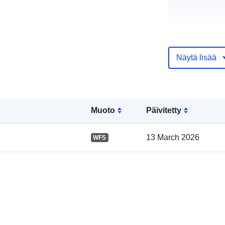
Näytä lisää
Luetteloluett
Muoto
Päivitetty
koskeva rekis
13 March 2026
WFS
Alueellinen: