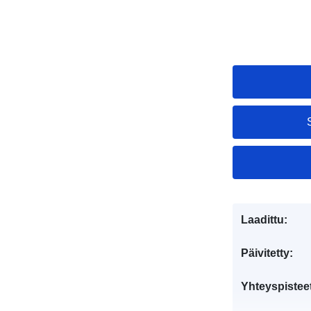
Laadittu:
Päivitetty:
Yhteyspistee