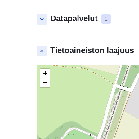
Datapalvelut
keyboard_arrow_down
1
Tietoaineiston laajuus
keyboard_arrow_up
+
−