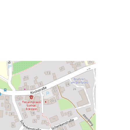
Tyyppi:
Polygon
Tietoaineistolinkki:
http://data.europa.eu/eli/reg/2009/97
6
http://data.europa.eu/88u/dataset/7c
29e9c3-1446-4e20-9d7a-
c9faa4acb190