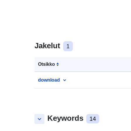
Jakelut
1
Otsikko
download
Keywords
keyboard_arrow_down
14