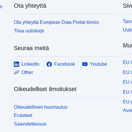
Ota yhteyttä
Siv
in
Tavo
Ota yhteyttä European Data Portal-tiimiin
Uuti
Tilaa uutiskirje
Muu
Seuraa meitä
EU 
LinkedIn
Facebook
Youtube
EU 
Other
EU r
Oikeudelliset ilmoitukset
EU 
EU p
Oikeudellinen huomautus
Avoi
Evästeet
Saavutettavuus