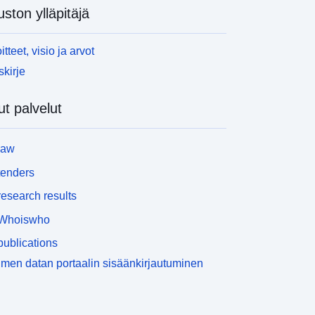
uston ylläpitäjä
itteet, visio ja arvot
skirje
t palvelut
law
tenders
esearch results
Whoiswho
ublications
men datan portaalin sisäänkirjautuminen