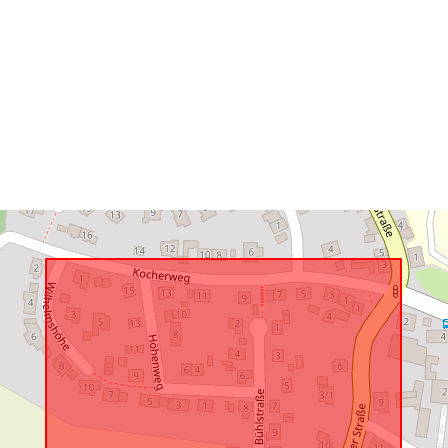
Vastaa:
uriRef: