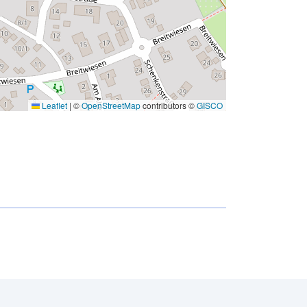
Leaflet
|
©
OpenStreetMap
contributors ©
GISCO