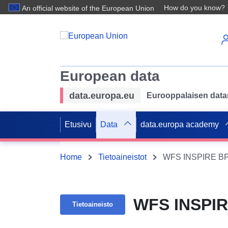
How do you know?
An official website of the European Union
European data
data.europa.eu
Eurooppalaisen datan 
Etusivu
Data
data.europa academy
Home
Tietoaineistot
WFS INSPIRE BPL
WFS INSPIR
Tietoaineisto