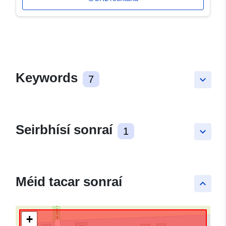
Keywords
7
keyboard_arrow_down
Seirbhísí sonraí
1
keyboard_arrow_down
Méid tacar sonraí
keyboard_arrow_up
+