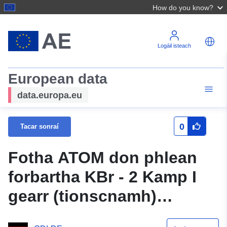
How do you know?
Logáil isteach
European data
data.europa.eu
0
Tacar sonraí
Fotha ATOM don phlean
forbartha KBr - 2 Kamp I
gearr (tionscnamh)
bhardas Lehr