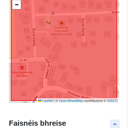
−
Leaflet
|
©
OpenStreetMap
contributors ©
GISCO
Faisnéis bhreise
keyboard_arrow_up