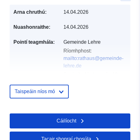
Arna chruthú:
14.04.2026
Nuashonraithe:
14.04.2026
Pointí teagmhála:
Gemeinde Lehre
Ríomhphost:
mailto:rathaus@gemeinde-
lehre.de
Seoladh:
Marktstraße 10,
Lehre, D-38165,
Deutschland
Taispeáin níos mó
URL:
https://gemeinde-
lehre.de
Cáilíocht
Taifead Catalóige:
Curtha le data.europa.eu:
02 May
2026
Nuashonraithe ar data.europa.eu:
Tacair shonraí chosúla