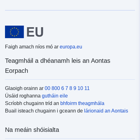
Faigh amach níos mó ar
europa.eu
Teagmháil a dhéanamh leis an Aontas
Eorpach
Glaoigh orainn ar
00 800 6 7 8 9 10 11
Úsáid roghanna
gutháin eile
Scríobh chugainn tríd an
bhfoirm theagmhála
Buail isteach chugainn i gceann de
lárionaid an Aontais
Na meáin shóisialta