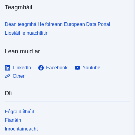
Teagmháil
Déan teagmháil le foireann European Data Portal
Liostáil le nuachtlitir
Lean muid ar
LinkedIn
Facebook
Youtube
Other
Dlí
Fógra dlíthiúil
Fianáin
Inrochtaineacht