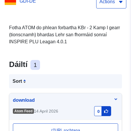
GDI-DE
Actions
Fotha ATOM do phlean forbartha KBr - 2 Kamp I gearr
(tionscnamh) bhardas Lehr san fhormáid sonraí
INSPIRE PLU Leagan 4.0.1
Dáiltí
1
Sort
download
14 April 2026
Atom Feed
0
URL rochtana