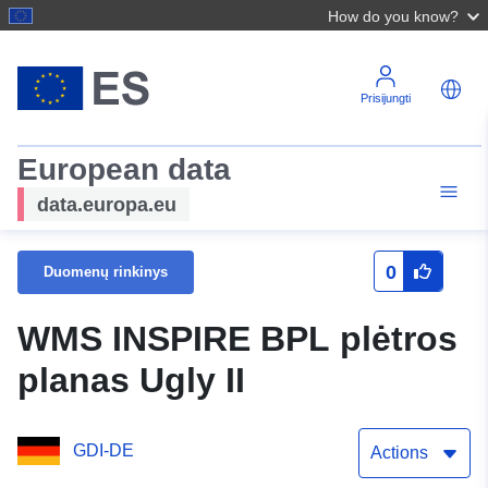
How do you know?
Prisijungti
European data
data.europa.eu
0
Duomenų rinkinys
WMS INSPIRE BPL plėtros
planas Ugly II
GDI-DE
Actions