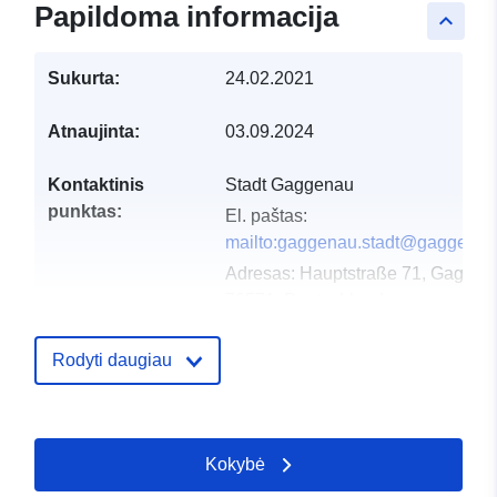
Papildoma informacija
keyboard_arrow_up
Sukurta:
24.02.2021
Atnaujinta:
03.09.2024
Kontaktinis
Stadt Gaggenau
punktas:
El. paštas:
mailto:gaggenau.stadt@gaggenau
Adresas:
Hauptstraße 71, Gaggen
76571, Deutschland
URL:
http://www.gaggenau.de
Rodyti daugiau
Katalogo įrašas:
Pridėta prie duomenų.europa.eu:
1
2026
Atnaujinta informacija apie duome
Kokybė
25 July 2026