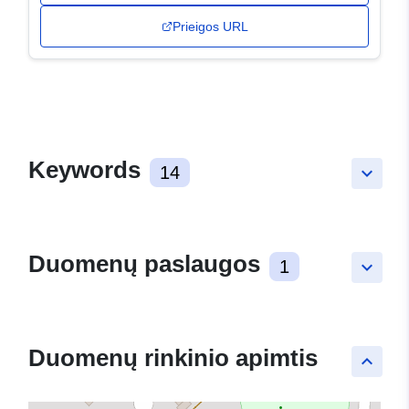
Prieigos URL
Keywords
14
keyboard_arrow_down
Duomenų paslaugos
1
keyboard_arrow_down
Duomenų rinkinio apimtis
keyboard_arrow_up