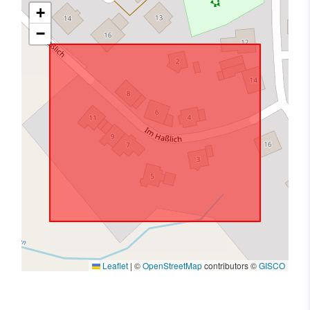
+
−
Leaflet
|
©
OpenStreetMap
contributors ©
GISCO