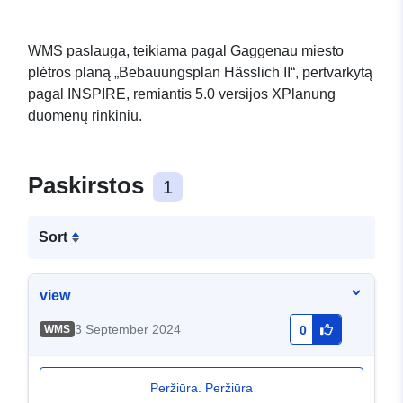
WMS paslauga, teikiama pagal Gaggenau miesto
plėtros planą „Bebauungsplan Hässlich II“, pertvarkytą
pagal INSPIRE, remiantis 5.0 versijos XPlanung
duomenų rinkiniu.
Paskirstos
1
Sort
view
3 September 2024
WMS
0
Peržiūra. Peržiūra