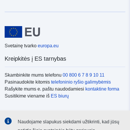
Svetainę tvarko
europa.eu
Kreipkitės į ES tarnybas
Skambinkite mums telefonu
00 800 6 7 8 9 10 11
Pasinaudokite kitomis
telefoninio ryšio galimybėmis
Rašykite mums e. paštu naudodamiesi
kontaktine forma
Susitikime viename iš
ES biurų
Socialiniai tinklai
Naudojame slapukus siekdami užtikrinti, kad jūsų
ES
socialinių tinklų kanalai