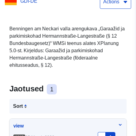
GDI-DE
Langestraße
Actions
(Bundesbaugesetzi § 12)“
Benningen am Neckari valla arengukava „Garaažid ja
parkimiskohad Hermannstraße-Langestraße (§ 12
Bundesbaugesetz)“ WMSi teenus alates XPlanung
5.0-st. Kirjeldus: Garaažid ja parkimiskohad
Hermannstraße-Langestraße (föderaalne
ehitusseadus, § 12).
Jaotused
1
Sort
view