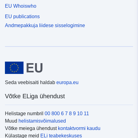
EU Whoiswho
EU publications
Andmepakkuja liidese sisselogimine
Seda veebisaiti haldab
europa.eu
Võtke ELiga ühendust
Helistage numbril
00 800 6 7 8 9 10 11
Muud
helistamisvõimalused
Võtke meiega ühendust
kontaktvormi kaudu
Külastage meid
ELi teabekeskuses