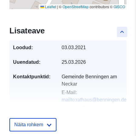
Leaflet
|
©
OpenStreetMap
contributors ©
GISCO
Lisateave
keyboard_arrow_up
Loodud:
03.03.2021
Uuendatud:
25.03.2026
Kontaktpunktid:
Gemeinde Benningen am
Neckar
E-Mail:
mailto:rathaus@benningen.de
Aadress:
Studionstraße 10,
Benningen am Neckar,
71726, Deutschland
Näita rohkem
URL: