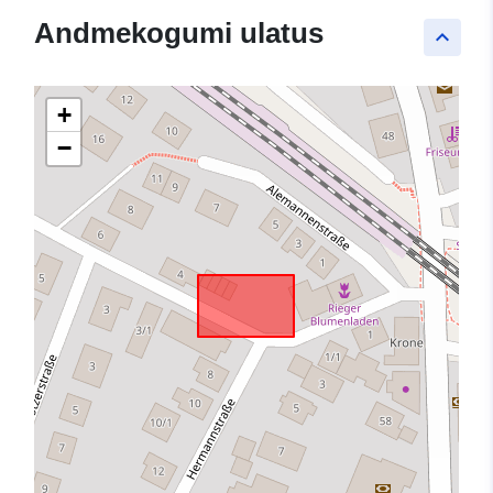
Andmekogumi ulatus
keyboard_arrow_up
+
−