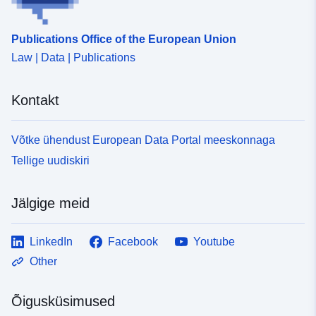
uriRef:
http://data.europa.eu/88u/dataset
c966-4280-bc50-eb4b4e2df438
Publications Office of the European Union
Law | Data | Publications
Kontakt
Võtke ühendust European Data Portal meeskonnaga
Tellige uudiskiri
Jälgige meid
LinkedIn
Facebook
Youtube
Other
Õigusküsimused