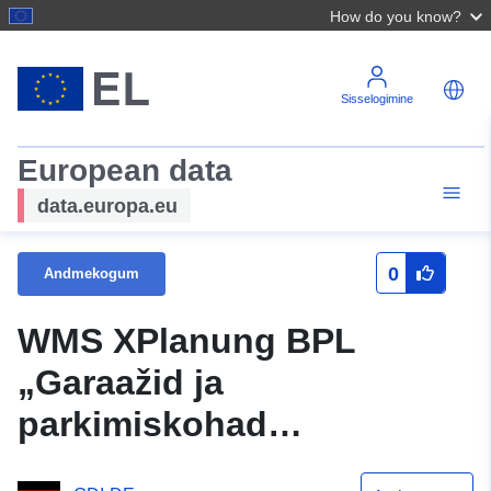
How do you know?
Sisselogimine
European data
data.europa.eu
0
Andmekogum
WMS XPlanung BPL
„Garaažid ja
parkimiskohad
Hermannstraße-