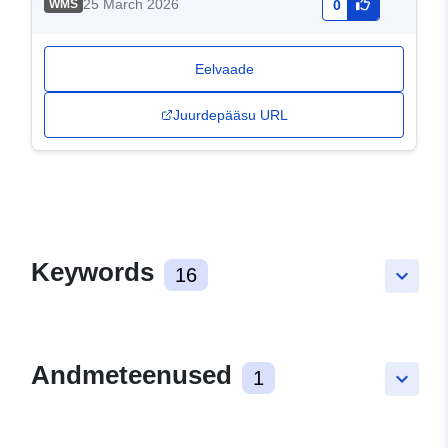
25 March 2026
WMS
0
Eelvaade
Juurdepääsu URL
Keywords
16
keyboard_arrow_down
Andmeteenused
1
keyboard_arrow_down