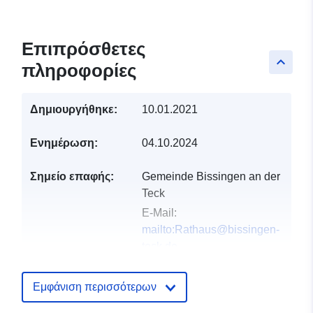
Επιπρόσθετες
keyboard_arrow_up
πληροφορίες
Δημιουργήθηκε:
10.01.2021
Ενημέρωση:
04.10.2024
Σημείο επαφής:
Gemeinde Bissingen an der
Teck
E-Mail:
mailto:Rathaus@bissingen-
teck.de
Διεύθυνση:
Vordere Straße
45, Bissingen/Teck, 73266,
Εμφάνιση περισσότερων
Deutschland