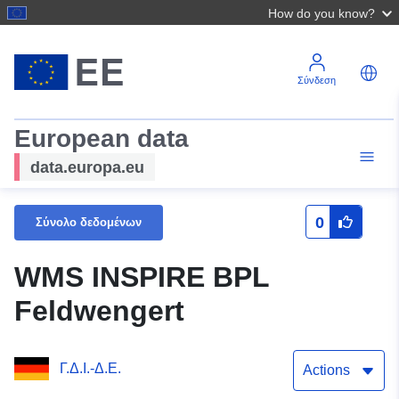
How do you know?
Σύνδεση
European data
data.europa.eu
0
Σύνολο δεδομένων
WMS INSPIRE BPL
Feldwengert
Γ.Δ.Ι.-Δ.Ε.
Actions