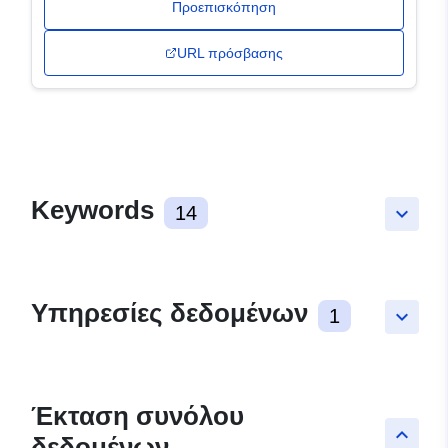
Προεπισκόπηση
URL πρόσβασης
Keywords
14
keyboard_arrow_down
Υπηρεσίες δεδομένων
1
keyboard_arrow_down
Έκταση συνόλου
keyboard_arrow_up
δεδομένων