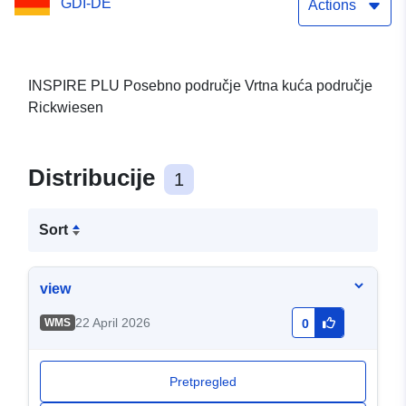
GDI-DE
Actions
INSPIRE PLU Posebno područje Vrtna kuća područje
Rickwiesen
Distribucije
1
Sort
view
22 April 2026
WMS
0
Pretpregled