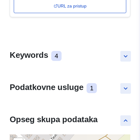
URL za pristup
Keywords
4
keyboard_arrow_down
Podatkovne usluge
1
keyboard_arrow_down
Opseg skupa podataka
keyboard_arrow_up