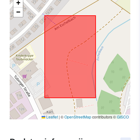
+
−
Leaflet
|
©
OpenStreetMap
contributors ©
GISCO