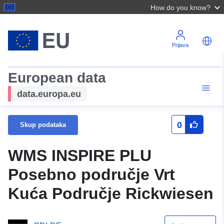
How do you know?
Prijava
European data
data.europa.eu
0
Skup podataka
WMS INSPIRE PLU
Posebno područje Vrt
Kuća Područje Rickwiesen