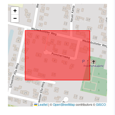
+
−
Leaflet
|
©
OpenStreetMap
contributors ©
GISCO