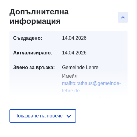
Допълнителна
keyboard_arrow_up
информация
Създадено:
14.04.2026
Актуализирано:
14.04.2026
Звено за връзка:
Gemeinde Lehre
Имейл:
mailto:rathaus@gemeinde-
lehre.de
Адрес:
Marktstraße 10,
Lehre, D-38165,
Deutschland
Показване на повече
URL адрес:
https://gemeinde-lehre.de