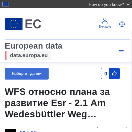
How do you know?
Влизане
European data
data.europa.eu
0
Набор от данни
WFS относно плана за
развитие Esr - 2.1 Am
Wedesbüttler Weg
Преработка и отмяна