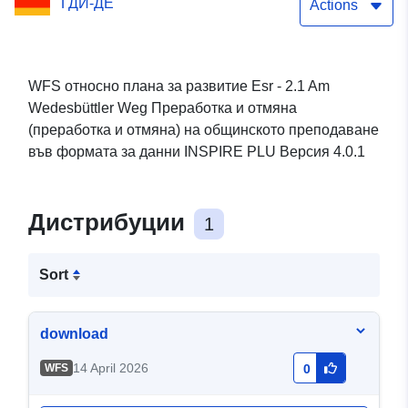
ГДИ-ДЕ
(преработка и отмяна) на
Actions
община Lehr
WFS относно плана за развитие Esr - 2.1 Am
Wedesbüttler Weg Преработка и отмяна
(преработка и отмяна) на общинското преподаване
във формата за данни INSPIRE PLU Версия 4.0.1
Дистрибуции
1
Sort
download
14 April 2026
WFS
0