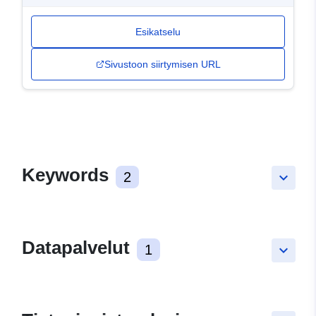
Esikatselu
Sivustoon siirtymisen URL
Keywords
2
keyboard_arrow_down
Datapalvelut
1
keyboard_arrow_down