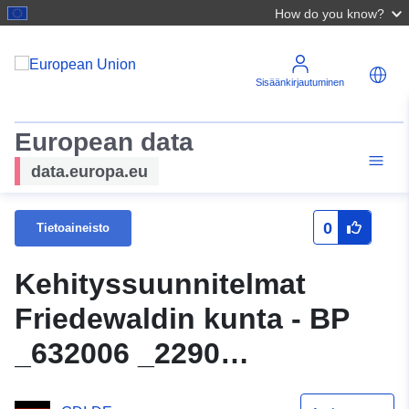
How do you know?
Sisäänkirjautuminen
European data
data.europa.eu
0
Tietoaineisto
Kehityssuunnitelmat
Friedewaldin kunta - BP
_632006 _2290
_Nr18AufderLieth _000