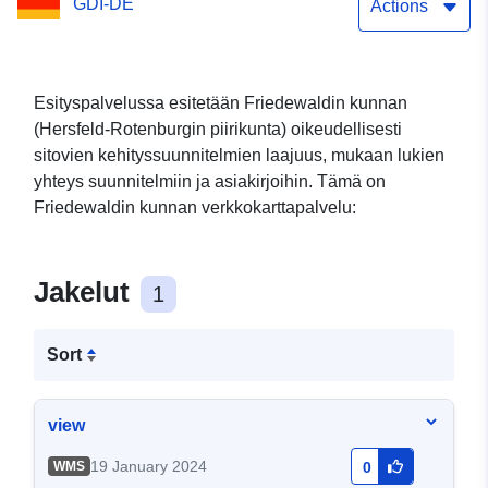
GDI-DE
Actions
Esityspalvelussa esitetään Friedewaldin kunnan
(Hersfeld-Rotenburgin piirikunta) oikeudellisesti
sitovien kehityssuunnitelmien laajuus, mukaan lukien
yhteys suunnitelmiin ja asiakirjoihin. Tämä on
Friedewaldin kunnan verkkokarttapalvelu:
Jakelut
1
Sort
view
19 January 2024
WMS
0