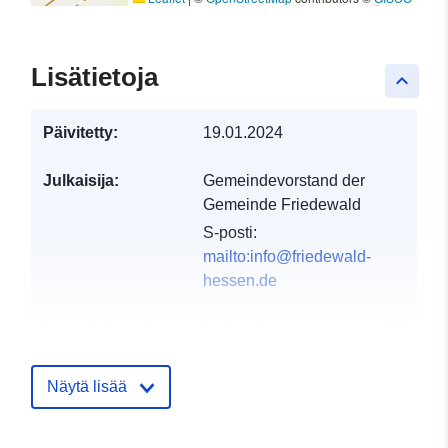
Lisätietoja
keyboard_arrow_up
Päivitetty:
19.01.2024
Julkaisija:
Gemeindevorstand der
Gemeinde Friedewald
S-posti:
mailto:info@friedewald-
hessen.de
Luetteloluetteloa
Lisätty dataan.europa.eu:
19
koskeva rekisteri:
January 2026
Päivitetty data.europa.eu:
25
Näytä lisää
July 2026