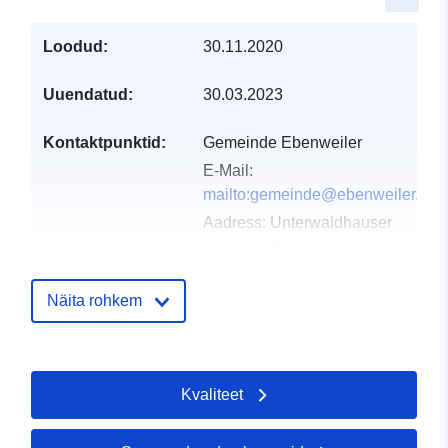
Loodud:
30.11.2020
Uuendatud:
30.03.2023
Kontaktpunktid:
Gemeinde Ebenweiler
E-Mail:
mailto:gemeinde@ebenweiler.de
Aadress:
Unterwaldhauser
Straße 2, Ebenweiler, 88370,
Deutschland
URL:
http://www.ebenweiler.de
Näita rohkem
Kataloogi kirje:
Lisatud andmetele.europa.eu:
21 
2026
Kvaliteet
Ajakohastatud veebisaidil Data.eu
25 July 2026