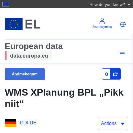
How do you know?
Sisselogimine
European data
data.europa.eu
0
Andmekogum
WMS XPlanung BPL „Pikk
niit“
GDI-DE
Actions