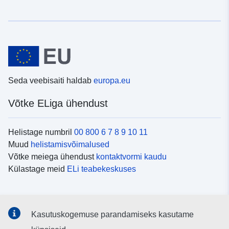
Seda veebisaiti haldab
europa.eu
Võtke ELiga ühendust
Helistage numbril
00 800 6 7 8 9 10 11
Muud
helistamisvõimalused
Võtke meiega ühendust
kontaktvormi kaudu
Külastage meid
ELi teabekeskuses
Sotsiaalmeedia
Kasutuskogemuse parandamiseks kasutame
Otsige ELi teavet
sotsiaalmeediakanalitest