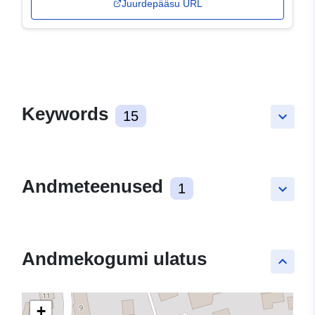
Juurdepääsu URL
Keywords
15
keyboard_arrow_down
Andmeteenused
1
keyboard_arrow_down
Andmekogumi ulatus
keyboard_arrow_up
+