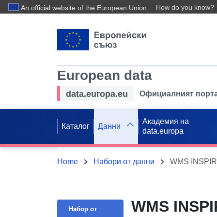
How do you know?
An official website of the European Union
European data
data.europa.eu
Официалният порта
Академия на
Каталог
Данни
data.europa
Home
Набори от данни
WMS INSPIRE
WMS INSPI
Набор от