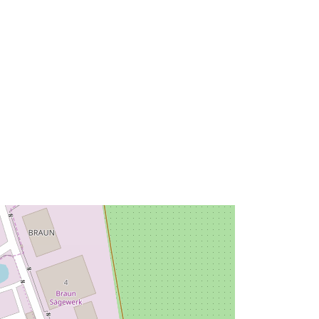
]
Тип:
Polygon
 на:
Ресурси:
http://data.europa.eu/eli/reg/2009/97
6
http://data.europa.eu/88u/dataset/7d
9f83d2-d808-4db0-9673-
b1776565a08b