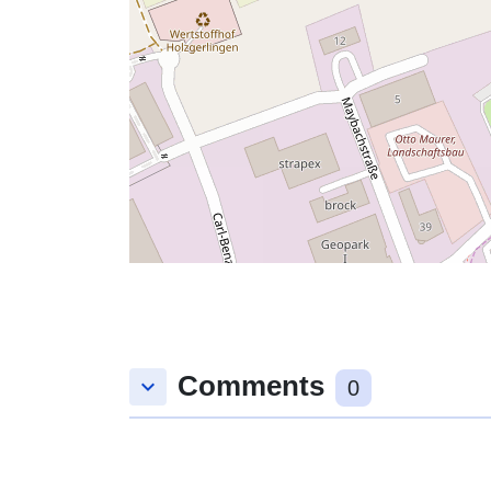
Comments
keyboard_arrow_down
0