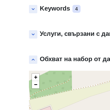
Keywords
keyboard_arrow_down
4
Услуги, свързани с д
keyboard_arrow_down
Обхват на набор от д
keyboard_arrow_up
+
−