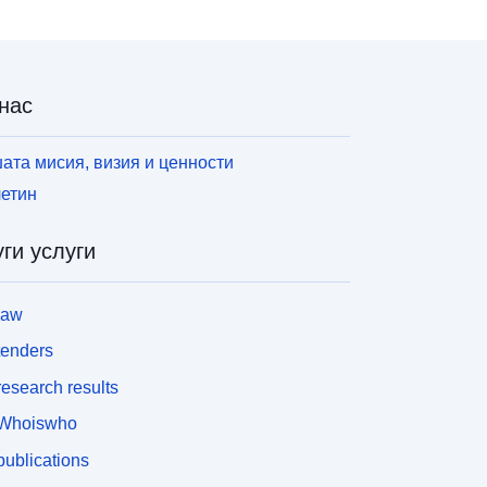
нас
ата мисия, визия и ценности
етин
ги услуги
law
tenders
esearch results
Whoiswho
ublications