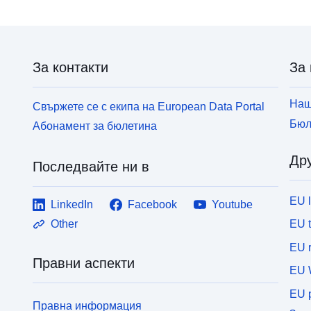
За контакти
За 
Наш
Свържете се с екипа на European Data Portal
Бюл
Абонамент за бюлетина
Дру
Последвайте ни в
EU 
LinkedIn
Facebook
Youtube
EU 
Other
EU r
Правни аспекти
EU 
EU p
Правна информация