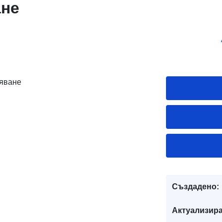
ане
ряване
Създадено:
Актуализира