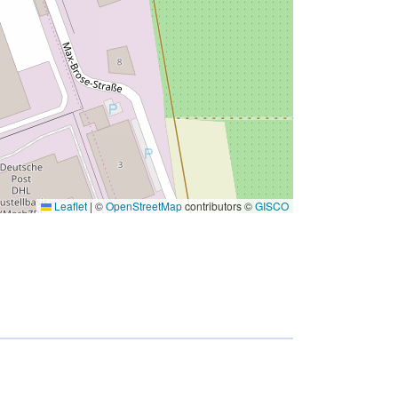
Leaflet
|
©
OpenStreetMap
contributors ©
GISCO