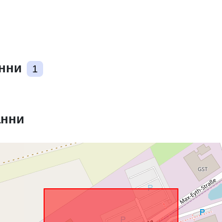
Съответства
анни
1
uriRef:
анни