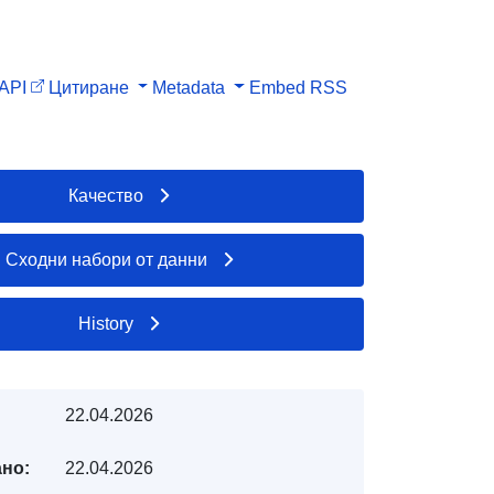
API
Цитиране
Metadata
Embed
RSS
Качество
Сходни набори от данни
History
22.04.2026
но:
22.04.2026