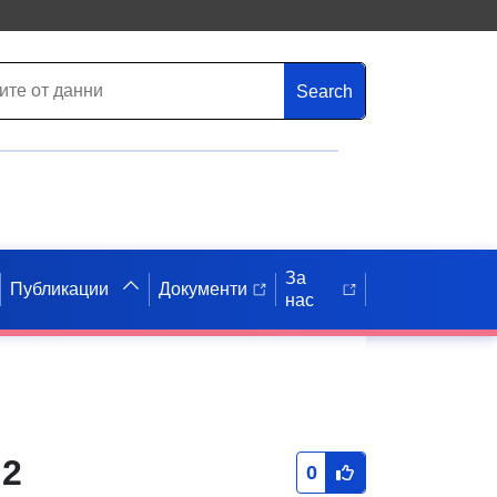
Search
За
Публикации
Документи
нас
 2
0