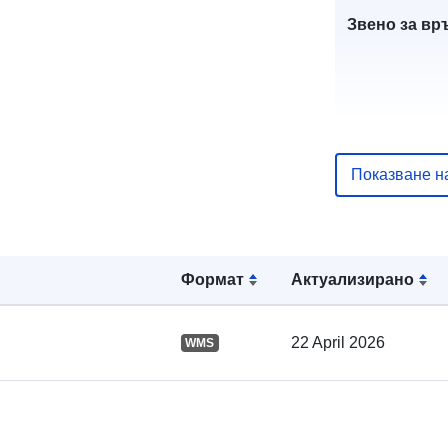
Звено за вр
Показване н
Каталожен
запис:
Формат
Актуализирано
22 April 2026
WMS
Пространст
: