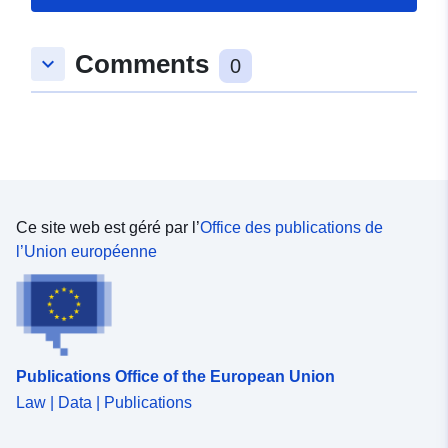
spatial:
Coordonnées:
[ [ 9.0312,
Comments
keyboard_arrow_down
48.6326462 ], [ 9.0341026,
0
48.6326462 ], [ 9.0341026,
48.6311286 ], [ 9.0312,
48.6311286 ], [ 9.0312,
48.6326462 ] ]
Type:
Polygon
Ce site web est géré par l’
Office des publications de
Correspond à:
Ressource:
l’Union européenne
http://data.europa.eu/eli/reg/2009/
uriRef:
http://data.europa.eu/88u/dataset/
d808-4db0-9673-b1776565a08b
Publications Office of the European Union
Law | Data | Publications