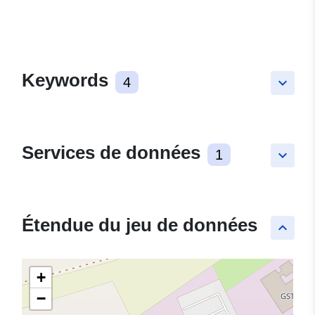
Keywords
4
keyboard_arrow_down
Services de données
1
keyboard_arrow_down
Étendue du jeu de données
keyboard_arrow_up
+
−