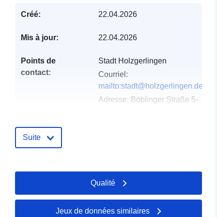
Créé:
22.04.2026
Mis à jour:
22.04.2026
Points de
Stadt Holzgerlingen
contact:
Courriel:
mailto:stadt@holzgerlingen.de
Adresse:
Böblinger Straße 5-
7, Holzgerlingen, 71088,
Deutschland
URL:
Suite
http://www.holzgerlingen.de
Compte rendu du
Ajoutée à data.europa.eu:
02
Qualité
catalogue:
May 2026
Mise à jour sur data.europa.eu:
25 July 2026
Jeux de données similaires