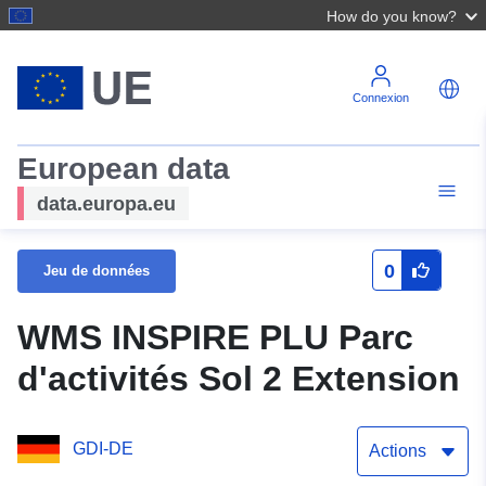
How do you know?
Connexion
European data
data.europa.eu
0
Jeu de données
WMS INSPIRE PLU Parc
d'activités Sol 2 Extension
GDI-DE
Actions