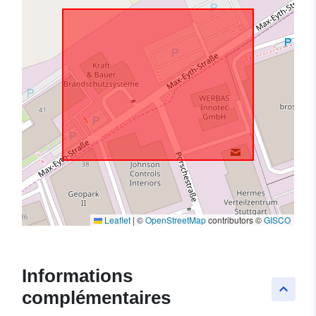
Leaflet
|
©
OpenStreetMap
contributors ©
GISCO
Informations
keyboard_arrow_up
complémentaires